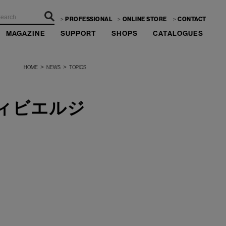
PROFESSIONAL
ONLINE STORE
CONTACT
MAGAZINE
SUPPORT
SHOPS
CATALOGUES
>
>
HOME
NEWS
TOPICS
S（ティビエルジ