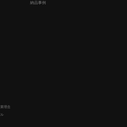
納品事例
企業理念
デル