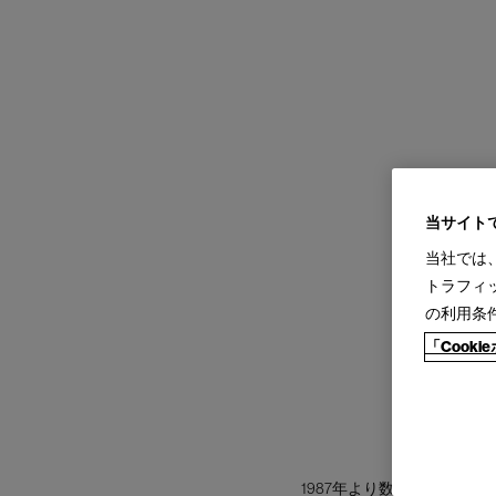
当サイト
当社では
トラフィ
の利用条
「Cook
1987年より数々の高級メ