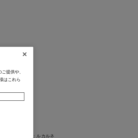
のご提供や、
様はこれら
エルジュの最新作：ル カルネ