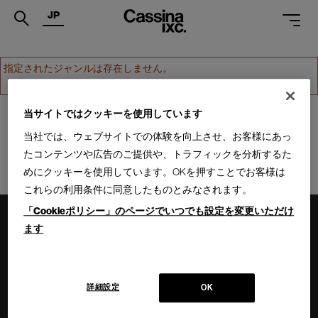
JP
.
指定されたジャンルは存在しません。
ホームへ戻る
PRODUCTS
SERVICES
当サイトではクッキーを使用しています
当社では、ウェブサイトでの体験を向上させ、お客様にあっ
PROJECTS
たコンテンツや広告のご提供や、トラフィックを分析するた
MAGAZINE
めにクッキーを使用しています。OKを押すことでお客様は
これらの利用条件に同意したものとみなされます。
SUPPORT
「Cookieポリシー」のページでいつでも設定を変更いただけ
SHOPS
ます
CATALOGUES
PROFESSIONAL
詳細設定
OK
ONLINE STORE
お問合せ