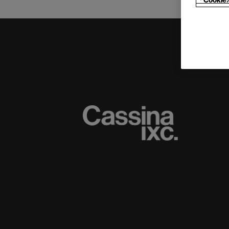
「Cook
(C) CASSINA IXC. Ltd.