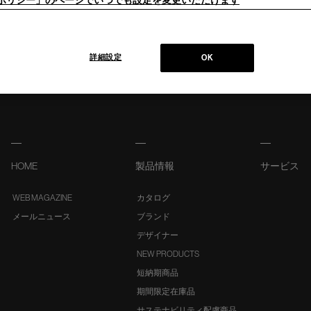
ieポリシー」のページでいつでも設定を変更いただけます
詳細設定
OK
HOME
製品情報
サービス
WEB MAGAZINE
カタログ
メールニュース
ブランド
デザイナー
NEW PRODUCTS
短納期商品
期間限定在庫品
サステナビリティ配慮商品