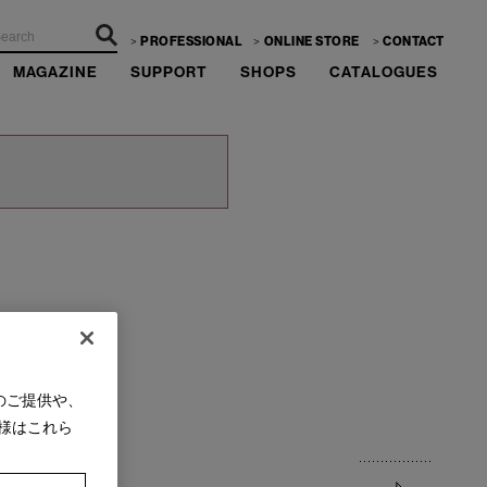
PROFESSIONAL
ONLINE STORE
CONTACT
MAGAZINE
SUPPORT
SHOPS
CATALOGUES
のご提供や、
様はこれら