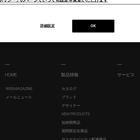
ieポリシー」のページでいつでも設定を変更いただけます
詳細設定
OK
HOME
製品情報
サービス
WEB MAGAZINE
カタログ
メールニュース
ブランド
デザイナー
NEW PRODUCTS
短納期商品
期間限定在庫品
サステナビリティ配慮商品