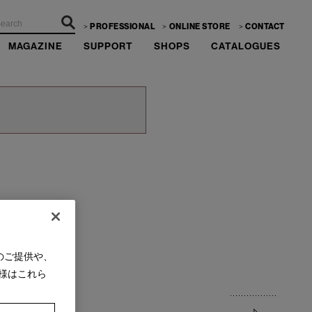
PROFESSIONAL
ONLINE STORE
CONTACT
MAGAZINE
SUPPORT
SHOPS
CATALOGUES
のご提供や、
様はこれら