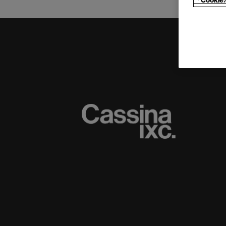
「Cook
(C) CASSINA IXC. Ltd.