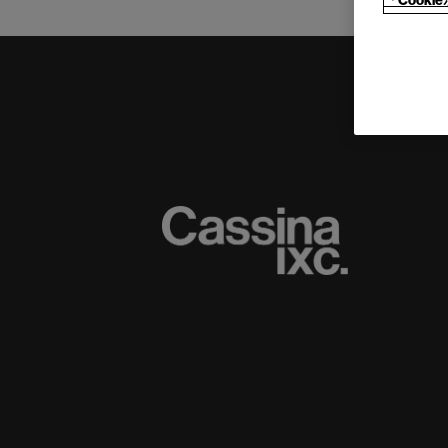
「Cook
(C) CASSINA IXC. Ltd.