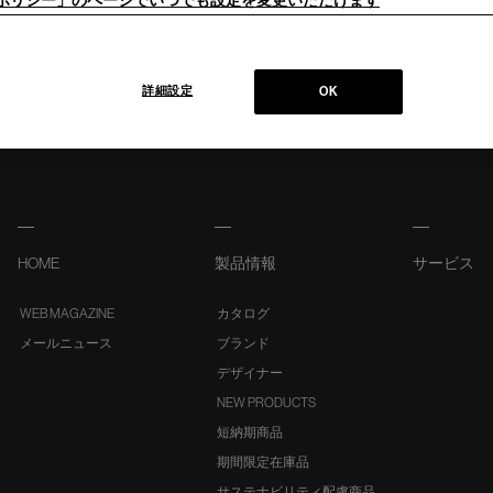
ieポリシー」のページでいつでも設定を変更いただけます
詳細設定
OK
HOME
製品情報
サービス
WEB MAGAZINE
カタログ
メールニュース
ブランド
デザイナー
NEW PRODUCTS
短納期商品
期間限定在庫品
サステナビリティ配慮商品