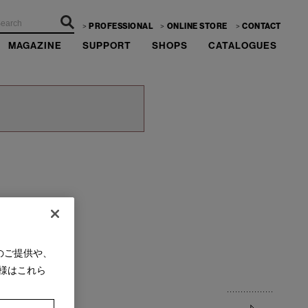
PROFESSIONAL
ONLINE STORE
CONTACT
MAGAZINE
SUPPORT
SHOPS
CATALOGUES
のご提供や、
様はこれら