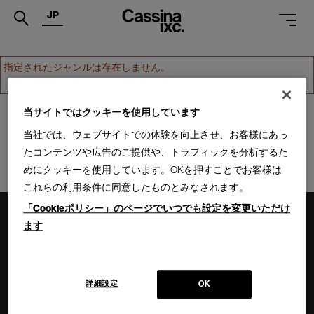
JP
.
指定されたジャンルは存在しません。
ホームへ戻る
PRODUCTS
SERVICES
当サイトではクッキーを使用しています
当社では、ウェブサイトでの体験を向上させ、お客様にあっ
PROJECTS
たコンテンツや広告のご提供や、トラフィックを分析するた
MAGAZINE
めにクッキーを使用しています。OKを押すことでお客様は
これらの利用条件に同意したものとみなされます。
SUPPORT
「Cookieポリシー」のページでいつでも設定を変更いただけ
SHOPS
ます
CATALOGUES
PROFESSIONAL
詳細設定
OK
ONLINE STORE
お問合せ