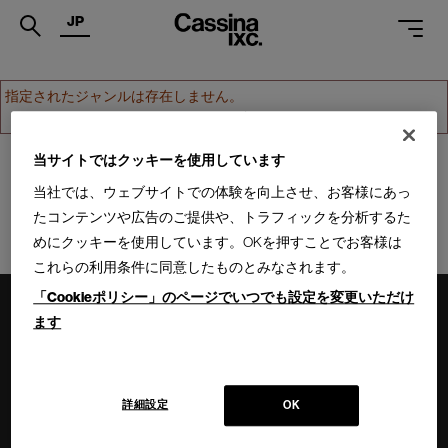
JP
.
指定されたジャンルは存在しません。
ホームへ戻る
PRODUCTS
SERVICES
当サイトではクッキーを使用しています
当社では、ウェブサイトでの体験を向上させ、お客様にあっ
PROJECTS
たコンテンツや広告のご提供や、トラフィックを分析するた
MAGAZINE
めにクッキーを使用しています。OKを押すことでお客様は
これらの利用条件に同意したものとみなされます。
SUPPORT
「Cookieポリシー」のページでいつでも設定を変更いただけ
SHOPS
ます
CATALOGUES
PROFESSIONAL
詳細設定
OK
ONLINE STORE
お問合せ