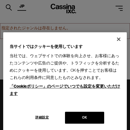
JP
.
指定されたジャンルは存在しません。
ホームへ戻る
PRODUCTS
SERVICES
当サイトではクッキーを使用しています
当社では、ウェブサイトでの体験を向上させ、お客様にあっ
PROJECTS
たコンテンツや広告のご提供や、トラフィックを分析するた
MAGAZINE
めにクッキーを使用しています。OKを押すことでお客様は
これらの利用条件に同意したものとみなされます。
SUPPORT
「Cookieポリシー」のページでいつでも設定を変更いただけ
SHOPS
ます
CATALOGUES
PROFESSIONAL
詳細設定
OK
ONLINE STORE
お問合せ