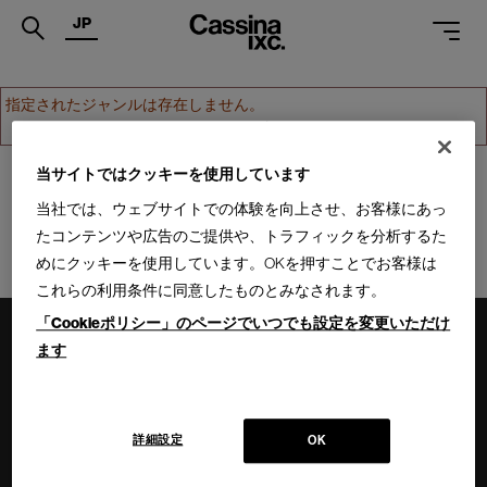
JP
.
指定されたジャンルは存在しません。
ホームへ戻る
PRODUCTS
SERVICES
当サイトではクッキーを使用しています
当社では、ウェブサイトでの体験を向上させ、お客様にあっ
PROJECTS
たコンテンツや広告のご提供や、トラフィックを分析するた
MAGAZINE
めにクッキーを使用しています。OKを押すことでお客様は
これらの利用条件に同意したものとみなされます。
SUPPORT
「Cookieポリシー」のページでいつでも設定を変更いただけ
SHOPS
ます
CATALOGUES
PROFESSIONAL
詳細設定
OK
ONLINE STORE
お問合せ