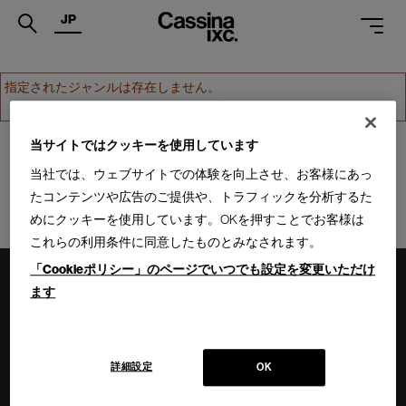
JP
.
指定されたジャンルは存在しません。
ホームへ戻る
PRODUCTS
SERVICES
当サイトではクッキーを使用しています
当社では、ウェブサイトでの体験を向上させ、お客様にあっ
PROJECTS
たコンテンツや広告のご提供や、トラフィックを分析するた
MAGAZINE
めにクッキーを使用しています。OKを押すことでお客様は
これらの利用条件に同意したものとみなされます。
SUPPORT
「Cookieポリシー」のページでいつでも設定を変更いただけ
SHOPS
ます
CATALOGUES
PROFESSIONAL
詳細設定
OK
ONLINE STORE
お問合せ