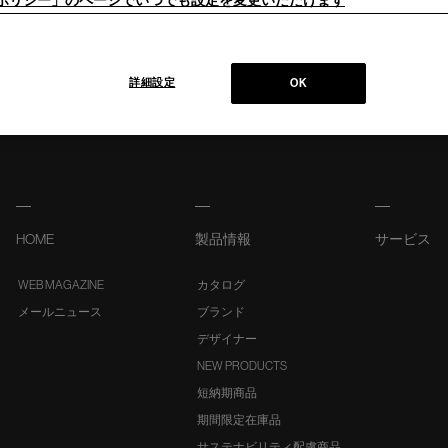
ieポリシー」のページでいつでも設定を変更いただけます
詳細設定
OK
HOME
製品情報
サービス
WEB MAGAZINE
カタログ
メールニュース
ブランド
デザイナー
NEW PRODUCTS
短納期商品
期間限定在庫品
サステナビリティ配慮商品