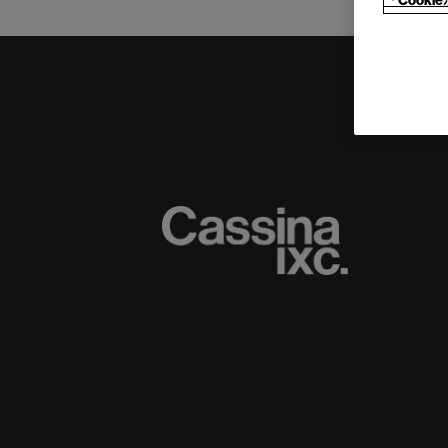
「Cook
(C) CASSINA IXC. Ltd.