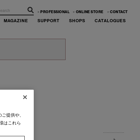
PROFESSIONAL
ONLINE STORE
CONTACT
MAGAZINE
SUPPORT
SHOPS
CATALOGUES
のご提供や、
様はこれら