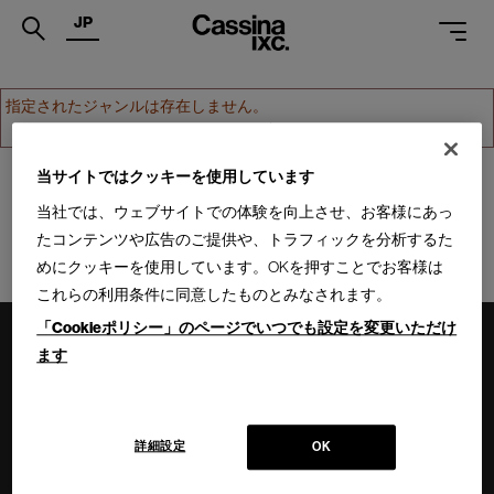
JP
.
指定されたジャンルは存在しません。
PRODUCTS
ホームへ戻る
SERVICES
当サイトではクッキーを使用しています
当社では、ウェブサイトでの体験を向上させ、お客様にあっ
PROJECTS
たコンテンツや広告のご提供や、トラフィックを分析するた
MAGAZINE
めにクッキーを使用しています。OKを押すことでお客様は
これらの利用条件に同意したものとみなされます。
SUPPORT
「Cookieポリシー」のページでいつでも設定を変更いただけ
SHOPS
ます
CATALOGUES
PROFESSIONAL
詳細設定
OK
ONLINE STORE
お問合せ