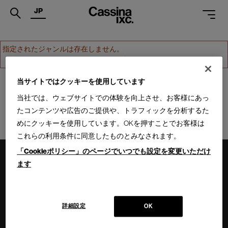
JP
.
指定されたジャンルは存在しません。
ホームへ戻る
PRODUCTS
SERVICES
当サイトではクッキーを使用しています
当社では、ウェブサイトでの体験を向上させ、お客様にあっ
PROJECTS
たコンテンツや広告のご提供や、トラフィックを分析するた
MAGAZINE
めにクッキーを使用しています。OKを押すことでお客様は
これらの利用条件に同意したものとみなされます。
SUPPORT
「Cookieポリシー」のページでいつでも設定を変更いただけ
SHOPS
ます
CATALOGUES
PROFESSIONAL
詳細設定
OK
ONLINE STORE
お問合せ