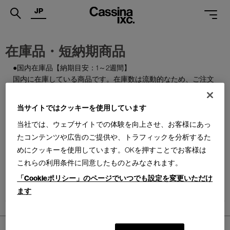
JP
.
在庫品・短納期商品
PRODUCTS
●国内在庫品【納期目安：1～2週間】
国内に在庫している商品です。在庫数は流動的なため、ご注文
SERVICES
のタイミングによっては欠品となる場合がございます。
PROJECTS
当サイトではクッキーを使用しています
●国内製作品【納期目安：1～3か月】
MAGAZINE
ご注文をいただいてから国内で製作する商品です。
当社では、ウェブサイトでの体験を向上させ、お客様にあっ
たコンテンツや広告のご提供や、トラフィックを分析するた
SUPPORT
●特別在庫品【納期目安：1～2週間】
めにクッキーを使用しています。OKを押すことでお客様は
通常はお届けまで約6か月を要する輸入商品の一部を、期間限
これらの利用条件に同意したものとみなされます。
SHOPS
定で国内在庫としてご用意しております。数量限定のため、な
「Cookieポリシー」のページでいつでも設定を変更いただけ
くなり次第終了となります。
CATALOGUES
ます
PROFESSIONAL
ONLINE STORE
ホーム
>
PRODUCTS
お問合せ
>
在庫品・短納期商品