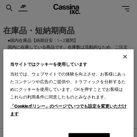
JP
.
在庫品・短納期商品
PRODUCTS
●国内在庫品【納期目安：1～2週間】
国内に在庫している商品です。在庫数は流動的なため、ご注文
SERVICES
のタイミングによっては欠品となる場合がございます。
PROJECTS
当サイトではクッキーを使用しています
●国内製作品【納期目安：1～3か月】
MAGAZINE
ご注文をいただいてから国内で製作する商品です。
当社では、ウェブサイトでの体験を向上させ、お客様にあっ
たコンテンツや広告のご提供や、トラフィックを分析するた
SUPPORT
●特別在庫品【納期目安：1～2週間】
めにクッキーを使用しています。OKを押すことでお客様は
通常はお届けまで約6か月を要する輸入商品の一部を、期間限
これらの利用条件に同意したものとみなされます。
SHOPS
定で国内在庫としてご用意しております。数量限定のため、な
「Cookieポリシー」のページでいつでも設定を変更いただけ
くなり次第終了となります。
CATALOGUES
ます
PROFESSIONAL
ONLINE STORE
ホーム
>
PRODUCTS
お問合せ
>
在庫品・短納期商品