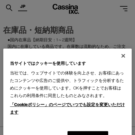
JP
.
在庫品・短納期商品
PRODUCTS
●国内在庫品【納期目安：1～2週間】
国内に在庫している商品です。在庫数は流動的なため、ご注文
SERVICES
のタイミングによっては欠品となる場合がございます。
PROJECTS
当サイトではクッキーを使用しています
●国内製作品【納期目安：1～3か月】
MAGAZINE
ご注文をいただいてから国内で製作する商品です。
当社では、ウェブサイトでの体験を向上させ、お客様にあっ
たコンテンツや広告のご提供や、トラフィックを分析するた
SUPPORT
●特別在庫品【納期目安：1～2週間】
めにクッキーを使用しています。OKを押すことでお客様は
通常はお届けまで約6か月を要する輸入商品の一部を、期間限
これらの利用条件に同意したものとみなされます。
SHOPS
定で国内在庫としてご用意しております。数量限定のため、な
「Cookieポリシー」のページでいつでも設定を変更いただけ
くなり次第終了となります。
CATALOGUES
ます
PROFESSIONAL
ONLINE STORE
ホーム
>
PRODUCTS
お問合せ
>
在庫品・短納期商品