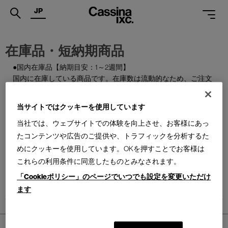
JP
.
在庫品・短納期商品
PRODUCTS
●国内在庫品【納期目安：1～2週間】
国内に在庫している商品です。在庫数は流動的なため、ご注文
SERVICES
のタイミングによっては欠品となる場合がございます。
PROJECTS
当サイトではクッキーを使用しています
●国内製作品【納期目安：1～3か月】
MAGAZINE
ご注文をいただいてから国内で製作する商品です。
当社では、ウェブサイトでの体験を向上させ、お客様にあっ
たコンテンツや広告のご提供や、トラフィックを分析するた
SUPPORT
●特別在庫品【納期目安：1～2週間】
めにクッキーを使用しています。OKを押すことでお客様は
通常はお届けまで約6か月を要する輸入商品の一部を、期間限
これらの利用条件に同意したものとみなされます。
SHOPS
定で国内在庫としてご用意しております。数量限定のため、な
「Cookieポリシー」のページでいつでも設定を変更いただけ
くなり次第終了となります。
CATALOGUES
ます
PROFESSIONAL
ONLINE STORE
ホーム
>
PRODUCTS
お問合せ
>
在庫品・短納期商品