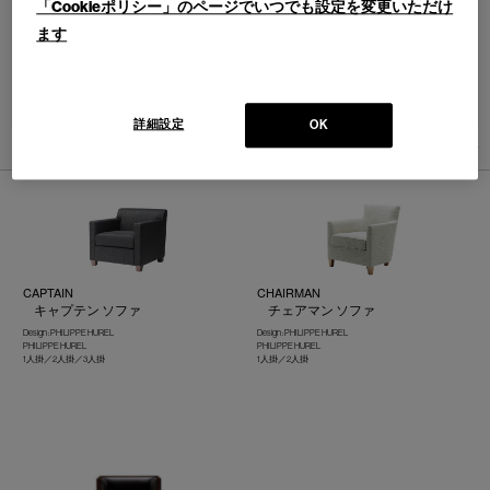
「Cookieポリシー」のページでいつでも設定を変更いただけ
ます
並べ替え：
詳細設定
OK
3
件あります
CAPTAIN
CHAIRMAN
キャプテン ソファ
チェアマン ソファ
Design : PHILIPPE HUREL
Design : PHILIPPE HUREL
PHILIPPE HUREL
PHILIPPE HUREL
1人掛／2人掛／3人掛
1人掛／2人掛