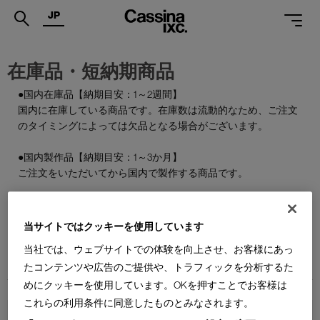
JP
.
在庫品・短納期商品
PRODUCTS
●国内在庫品【納期目安：1～2週間】
国内に在庫している商品です。在庫数は流動的なため、ご注文
SERVICES
のタイミングによっては欠品となる場合がございます。
PROJECTS
●国内製作品【納期目安：1～3か月】
MAGAZINE
ご注文をいただいてから国内で製作する商品です。
SUPPORT
●特別在庫品【納期目安：1～2週間】
通常はお届けまで約6か月を要する輸入商品の一部を、期間限
当サイトではクッキーを使用しています
SHOPS
定で国内在庫としてご用意しております。数量限定のため、な
当社では、ウェブサイトでの体験を向上させ、お客様にあっ
くなり次第終了となります。
CATALOGUES
たコンテンツや広告のご提供や、トラフィックを分析するた
めにクッキーを使用しています。OKを押すことでお客様は
PROFESSIONAL
これらの利用条件に同意したものとみなされます。
ONLINE STORE
お問合せ