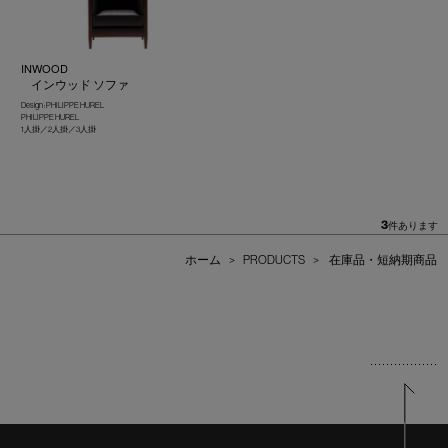
INWOOD
インウッド ソファ
Design : PHILIPPE HUREL
PHILIPPE HUREL
1人掛／2人掛／3人掛
3
件あります
ホーム
>
PRODUCTS
>
在庫品・短納期商品