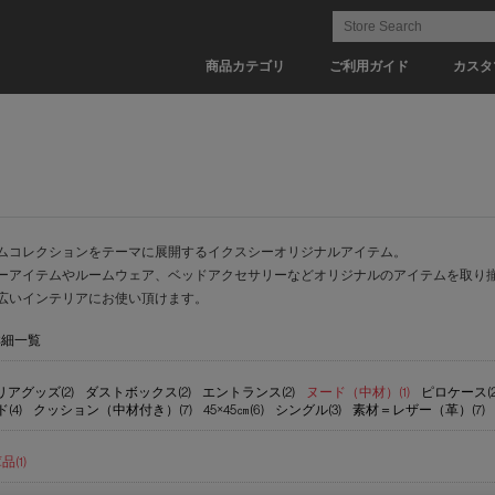
商品カテゴリ
ご利用ガイド
カスタ
ムコレクションをテーマに展開するイクスシーオリジナルアイテム。
ーアイテムやルームウェア、ベッドアクセサリーなどオリジナルのアイテムを取り
広いインテリアにお使い頂けます。
詳細一覧
アグッズ(2)
ダストボックス(2)
エントランス(2)
ヌード（中材）(1)
ピロケース(2
4)
クッション（中材付き）(7)
45×45㎝(6)
シングル(3)
素材＝レザー（革）(7)
(1)