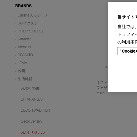
BRANDS
Cassina カッシーナ
当サイト
IXC イクスシー
当社では
PHILIPPE HUREL
トラフィ
Karakter
の利用条
Interstuhl
「Cook
DESALTO
LEMA
照明
生活雑貨
イクスシークッション・
フェザー100％ 50 x 50cm
IXC by Pinetti
￥4,840
DR. VRANJES
DECOR WALTHER
Georg Jensen
IXC オリジナル