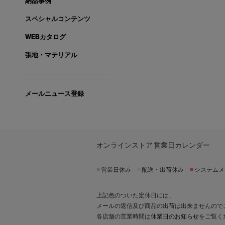
納品事例
スペシャルコンテンツ
WEBカタログ
張地・マテリアル
メールニュース登録
オンラインストア 営業日カレンダー
■
営業日休み
■
配送・出荷休み
■
システムメ
上記色のついた定休日には、
メールの返信及び商品の出荷は出来ませんので
各店舗の営業時間は
休業日のお知らせ
をご覧く