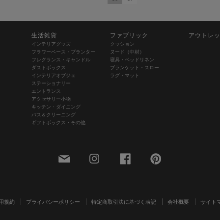
生活雑貨
ファブリック
アウトレ
インテリアグッズ
クッション
フラワーベース・プランター
ヌード（中材）
フレグランス・キャンドル
寝具・ベッドリネン
ダストボックス
ブランケット・スロー
インテリアオブジェ
ラグ・マット
ステーショナリー
エントランス
アクセサリー小物
キッチン・ダイニング
バス＆クリーニング
ギフトボックス・その他
用規約
プライバシーポリシー
特定商取引法に基づく表記
会社概要
サイト