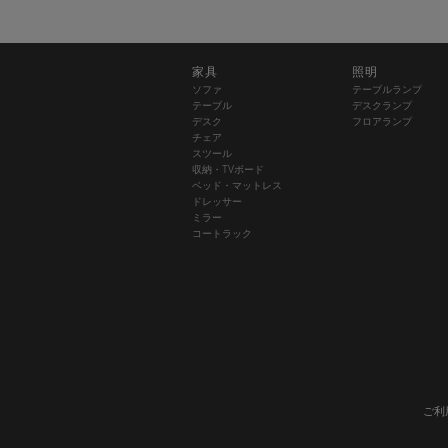
家具
照明
ソファ
テーブルランプ
テーブル
デスクランプ
デスク
フロアランプ
チェア
スツール
収納・TVボード
ベッド・マットレス
ドレッサー
ミラー
コートラック
ご利