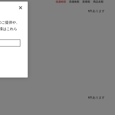
低価格順
高価格順
新着順
商品名順
1
件あります
のご提供や、
様はこれら
1
件あります