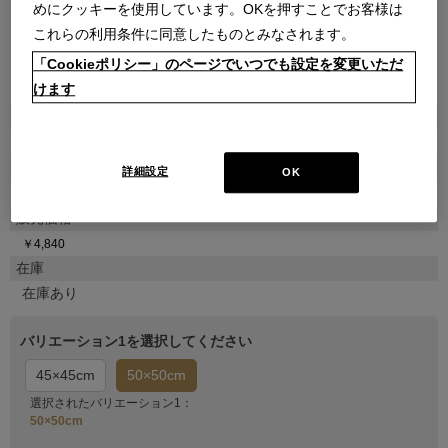
めにクッキーを使用しています。OKを押すことでお客様は
これらの利用条件に同意したものとみなされます。
「Cookieポリシー」のページでいつでも設定を変更いただ
●
けます
商品属性
雑貨
品番
詳細設定
OK
773N0030000000000000
販売価格
￥4,840
在庫
在庫あり
バリエーション1を選択してください
45×45cm
50×50cm
選択されたバリエーション1：
50×50cm