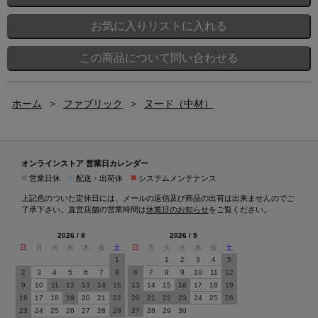
ホーム
>
ファブリック
>
ヌード（中材）
オンラインストア 営業日カレンダー
■
■
■
営業日休
配送・出荷休
システムメンテナンス
上記色のついた定休日には、メールの返信及び商品の出荷は出来ませんのでご
了承下さい。直営店舗の営業時間は
休業日のお知らせ
をご覧ください。
2026 / 8
2026 / 9
日
月
火
水
木
金
土
日
月
火
水
木
金
土
1
1
2
3
4
5
2
3
4
5
6
7
8
6
7
8
9
10
11
12
9
10
11
12
13
14
15
13
14
15
16
17
18
19
16
17
18
19
20
21
22
20
21
22
23
24
25
26
23
24
25
26
27
28
29
27
28
29
30