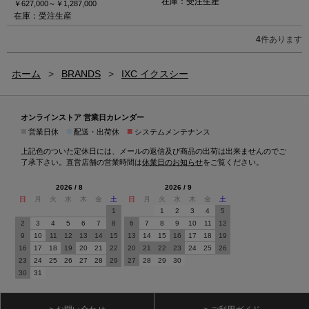
在庫：受注生産
￥627,000～
￥1,287,000
在庫：受注生産
4
件あります
ホーム
>
BRANDS
>
IXC イクスシー
オンラインストア 営業日カレンダー
■
■
■
営業日休
配送・出荷休
システムメンテナンス
上記色のついた定休日には、メールの返信及び商品の出荷は出来ませんのでご
了承下さい。直営店舗の営業時間は
休業日のお知らせ
をご覧ください。
2026 / 8
2026 / 9
日
月
火
水
木
金
土
日
月
火
水
木
金
土
1
1
2
3
4
5
2
3
4
5
6
7
8
6
7
8
9
10
11
12
9
10
11
12
13
14
15
13
14
15
16
17
18
19
16
17
18
19
20
21
22
20
21
22
23
24
25
26
23
24
25
26
27
28
29
27
28
29
30
30
31