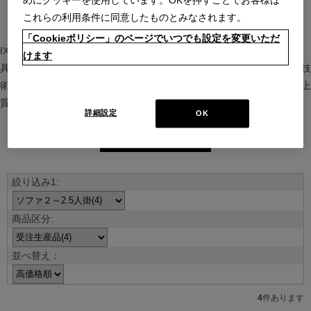
めにクッキーを使用しています。OKを押すことでお客様は
これらの利用条件に同意したものとみなされます。
「Cookieポリシー」のページでいつでも設定を変更いただ
IXC（イクスシー）は、”Emotional Minimalism”を掲げるグローバル家
けます
具ブランド。ヨーロッパの家具文化と日本の美意識を融合し、素材や技
術を活かした持続可能で洗練されたインテリアを提案。長く愛される上
質な暮らしを届けます。
詳細設定
OK
ブランド紹介を見る
並べ替え：
4
件あります