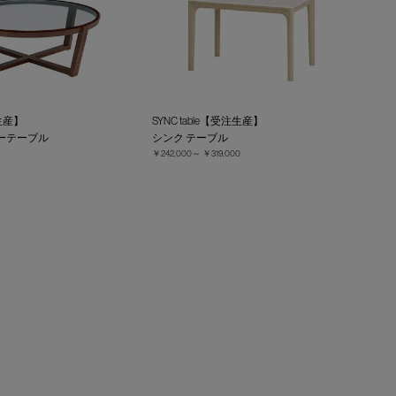
生産】
SYNC table【受注生産】
ーテーブル
シンク テーブル
￥242,000～
￥319,000