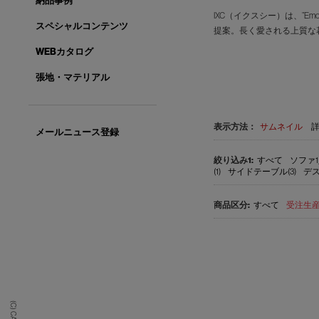
納品事例
IXC（イクスシー）は、”E
スペシャルコンテンツ
提案。長く愛される上質な
WEBカタログ
張地・マテリアル
表示方法：
サムネイル
メールニュース登録
すべて
ソファ1
(1)
サイドテーブル(3)
デス
すべて
受注生産品