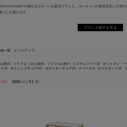
motional Minimalism”を掲げるグローバル家具ブランド。ヨーロッパの家具
暮らしを届けます。
ブランド紹介を見る
詳細一覧
ピックアップ
人掛(9)
ソファ２～2.5人掛(4)
ソファ 3人掛(7)
システムソファ(2)
オットマン ・ ベ
ク(3)
ダイニングチェア(10)
カウンターチェア(2)
スツール(1)
キャビネット(2)
(5)
【納期 1-2ヵ月】(5)