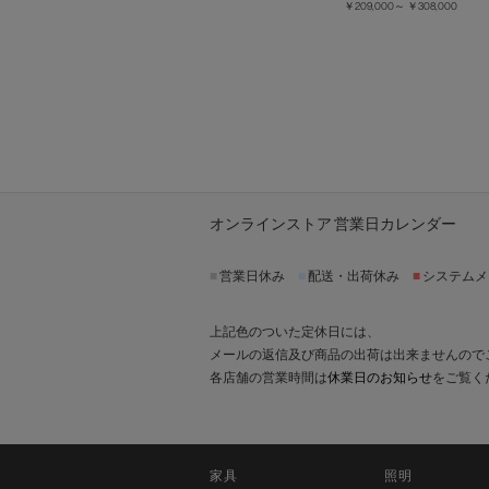
￥209,000～
￥308,000
オンラインストア 営業日カレンダー
■
営業日休み
■
配送・出荷休み
■
システムメ
上記色のついた定休日には、
メールの返信及び商品の出荷は出来ませんので
各店舗の営業時間は
休業日のお知らせ
をご覧く
家具
照明