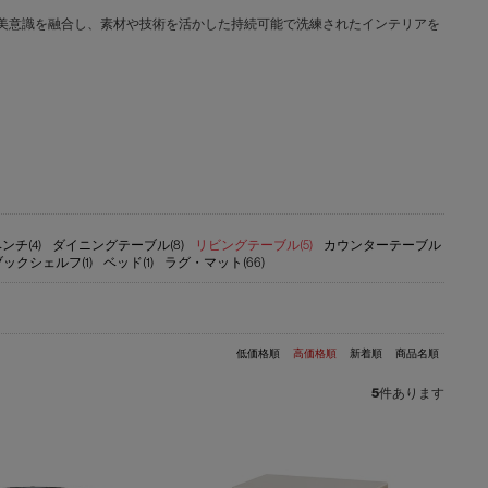
文化と日本の美意識を融合し、素材や技術を活かした持続可能で洗練されたインテリアを
ンチ(4)
ダイニングテーブル(8)
リビングテーブル(5)
カウンターテーブル
ブックシェルフ(1)
ベッド(1)
ラグ・マット(66)
低価格順
高価格順
新着順
商品名順
5
件あります