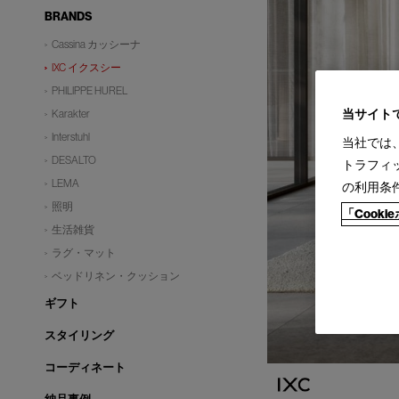
BRANDS
Cassina カッシーナ
IXC イクスシー
PHILIPPE HUREL
当サイト
Karakter
Interstuhl
当社では
DESALTO
トラフィ
LEMA
の利用条
照明
「Cook
生活雑貨
ラグ・マット
ベッドリネン・クッション
ギフト
スタイリング
コーディネート