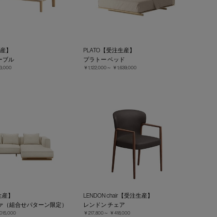
生産】
PLATO【受注生産】
ーブル
プラトー ベッド
3,000
￥1,122,000～
￥1,639,000
生産】
LENDON chair【受注生産】
ファ（組合せパターン限定）
レンドン チェア
015,000
￥217,800～
￥418,000