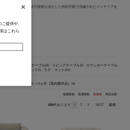
文化と日本の美意識を融合し、素材や技術を活かした持続可能で洗練されたインテリアを
のご提供や、
様はこれら
ンチ(4)
ダイニングテーブル(8)
リビングテーブル(5)
カウンターテーブル
ブックシェルフ(1)
ベッド(1)
ラグ・マット(66)
【納期 都度確認】(3)
1-3ヵ月［国内製作品］(4)
低価格順
高価格順
新着順
商品名順
129
件あります
1
2
3
NEXT
最後