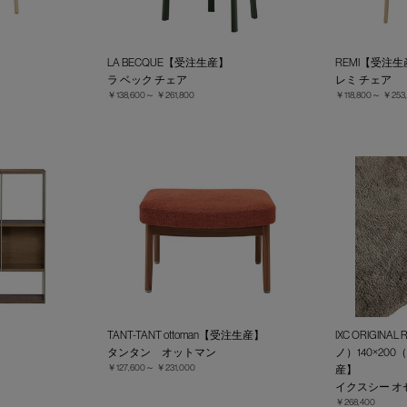
LA BECQUE【受注生産】
REMI【受注
ラ ベック チェア
レミ チェア
￥138,600～
￥261,800
￥118,800～
￥253
TANT-TANT ottoman【受注生産】
IXC ORIGINA
タンタン オットマン
ノ）140×2
￥127,600～
￥231,000
産】
イクスシー オ
￥268,400