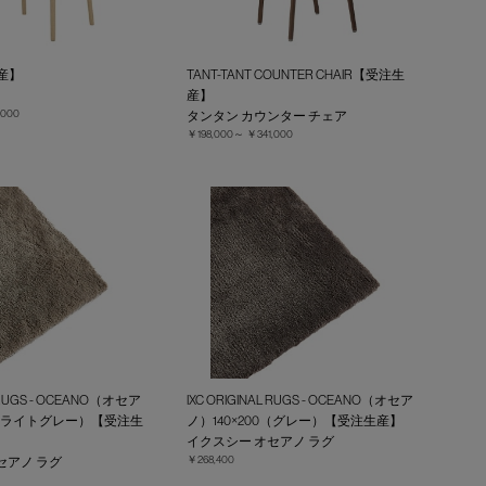
生産】
TANT-TANT COUNTER CHAIR【受注生
産】
,000
タンタン カウンター チェア
￥198,000～
￥341,000
L RUGS - OCEANO（オセア
IXC ORIGINAL RUGS - OCEANO（オセア
00（ライトグレー）【受注生
ノ）140×200（グレー）【受注生産】
イクスシー オセアノ ラグ
￥268,400
セアノ ラグ