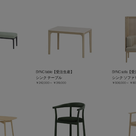
SYNC table【受注生産】
SYNC sofa
シンク テーブル
シンク ソファ 
￥242,000～
￥319,000
￥506,000～
￥80