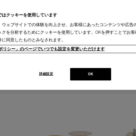
motional Minimalism”を掲げるグローバル家具ブランド。ヨーロッパの家具
暮らしを届けます。
ではクッキーを使用しています
、ウェブサイトでの体験を向上させ、お客様にあったコンテンツや広告
ブランド紹介を見る
ックを分析するためにクッキーを使用しています。OKを押すことでお客
件に同意したものとみなされます。
ieポリシー」のページでいつでも設定を変更いただけます
詳細一覧
ピックアップ
人掛(9)
ソファ２～2.5人掛(4)
ソファ 3人掛(7)
システムソファ(2)
オットマン ・ ベ
ク(3)
ダイニングチェア(10)
カウンターチェア(2)
スツール(1)
キャビネット(2)
詳細設定
OK
(16)
受注生産品(129)
受注発注品(3)
【納期 1-2週間】(16)
【納期 1-2ヵ月】(129)