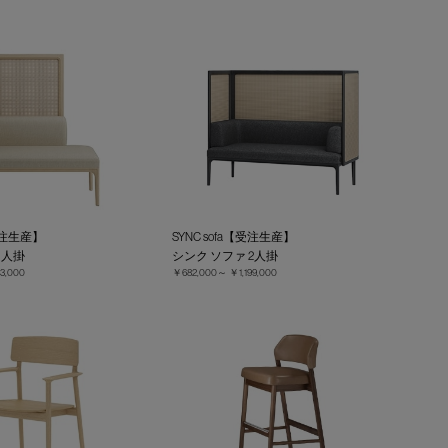
【受注生産】
SYNC sofa【受注生産】
1人掛
シンク ソファ 2人掛
3,000
￥682,000～
￥1,199,000