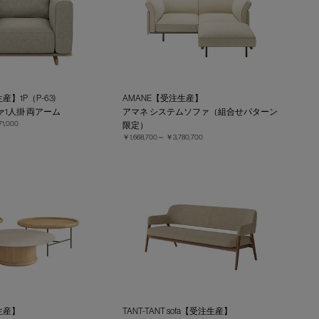
産】1P（P-63)
AMANE【受注生産】
ァ1人掛 両アーム
アマネ システムソファ（組合せパターン
71,000
限定）
￥1,668,700～
￥3,780,700
注生産】
TANT-TANT sofa【受注生産】