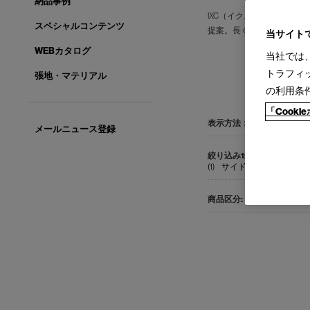
納品事例
IXC（イクスシー）は、”E
スペシャルコンテンツ
提案。長く愛される上質な
当サイト
WEBカタログ
当社では
トラフィ
張地・マテリアル
の利用条
「Cook
表示方法：
サムネイル
メールニュース登録
すべて
ソファ1
(1)
サイドテーブル(3)
デス
すべて
国内在庫品