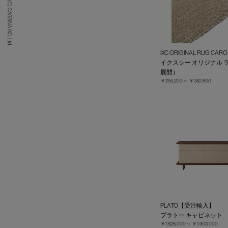
(C) CASSINA IXC. Ltd.
IXC ORIGINAL RUG 
イクスシー オリジナル 
展開）
￥255,200～
￥382,800
PLATO【受注輸入】
プラトー キャビネット
￥1,826,000～
￥1,903,000