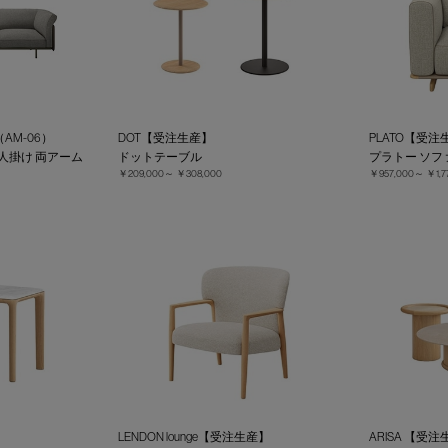
AM-06）
DOT【受注生産】
PLATO【受注生
3人掛け 両アーム
ドットテーブル
プラトー ソフ
￥209,000～
￥308,000
￥957,000～
￥1,7
LENDON lounge【受注生産】
ARISA 【受