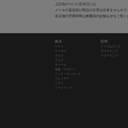
上記色のついた定休日には、
メールの返信及び商品の出荷は出来ませんので
各店舗の営業時間は
休業日のお知らせ
をご覧く
家具
照明
ソファ
テーブルランプ
テーブル
デスクランプ
デスク
フロアランプ
チェア
スツール
収納・TVボード
ベッド・マットレス
ドレッサー
ミラー
コートラック