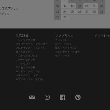
9
10
11
12
13
14
15
16
17
18
19
20
21
22
ご了承下さい。
23
24
25
26
27
28
29
ださい。
30
31
生活雑貨
ファブリック
アウトレ
インテリアグッズ
クッション
フラワーベース・プランター
ヌード（中材）
フレグランス・キャンドル
寝具・ベッドリネン
ダストボックス
ブランケット・スロー
インテリアオブジェ
ラグ・マット
ステーショナリー
エントランス
アクセサリー小物
キッチン・ダイニング
バス＆クリーニング
ギフトボックス・その他