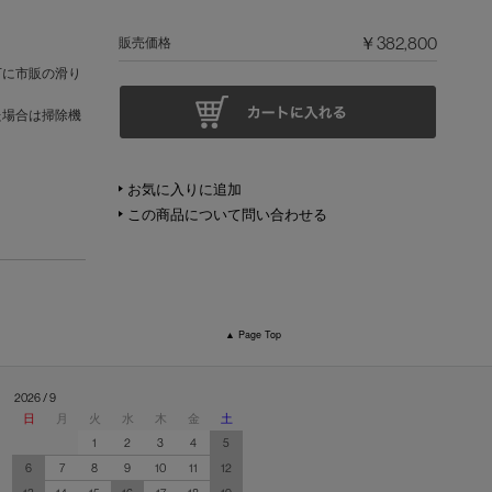
。
￥382,800
販売価格
下に市販の滑り
た場合は掃除機
お気に入りに追加
この商品について問い合わせる
▲ Page Top
2026 / 9
日
月
火
水
木
金
土
1
2
3
4
5
6
7
8
9
10
11
12