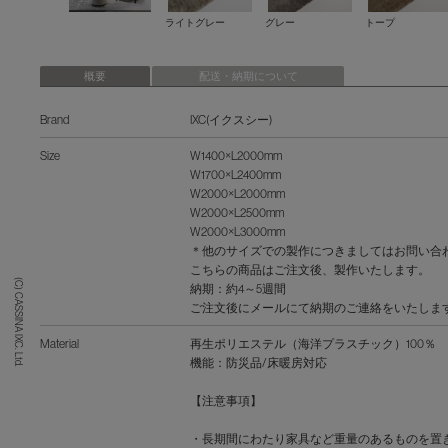
ライトグレー
グレー
トープ
概要
配送・納期について
Brand
IXC(イクスシー)
Size
W1400×L2000mm
W1700×L2400mm
W2000×L2000mm
W2000×L2500mm
W2000×L3000mm
＊他のサイズでの製作につきましてはお問い合
こちらの商品はご注文後、製作いたします。
(C) CASSINA IXC. Ltd.
納期：約4～5週間
ご注文後にメールにて納期のご連絡をいたしま
Material
再生ポリエステル（海洋プラスチック）100％
機能：防災品/床暖房対応
【注意事項】
・長期間にわたり家具など重量のあるものを置