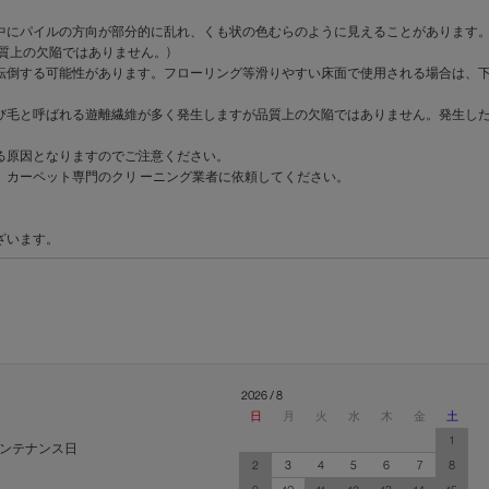
中にパイルの方向が部分的に乱れ、くも状の色むらのように見えることがあります
質上の欠陥ではありません。)
転倒する可能性があります。フローリング等滑りやすい床面で使用される場合は、
び毛と呼ばれる遊離繊維が多く発生しますが品質上の欠陥ではありません。発生し
る原因となりますのでご注意ください。
。カーペット専門のクリ ーニング業者に依頼してください。
ざいます。
2026 / 8
日
月
火
水
木
金
土
1
ンテナンス日
2
3
4
5
6
7
8