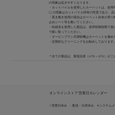
の現象は起きやすくなります。
・カットパイルを使用したカーペットは、使用
(この現象はカットパイル特有の性質であり、品
・置き敷き使用の場合はカーペット自体が滑り
止めシート等を敷いてください。
・紡績糸を使用した製品は、使用初期段階で遊
で吸い取ってください。
・タービンブラシ式掃除機はカーペットを傷め
・定期的なクリーニングをお勧めしております
＊全ての製品は、製造誤差（±2％～±5％）がご
オンラインストア 営業日カレンダー
■
営業日休み
■
配送・出荷休み
■
システムメ