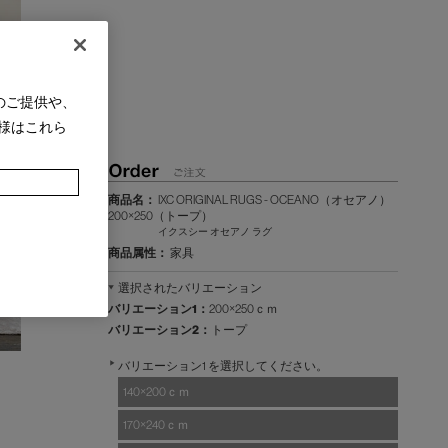
のご提供や、
様はこれら
商品名：
IXC ORIGINAL RUGS - OCEANO（オセアノ）
200×250（トープ）
イクスシー オセアノ ラグ
商品属性：
家具
選択されたバリエーション
バリエーション1：
200×250ｃｍ
バリエーション2：
トープ
バリエーション1 を選択してください。
140×200ｃｍ
170×240ｃｍ