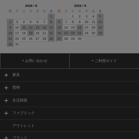
2026 / 8
2026 / 9
日
月
火
水
木
金
土
日
月
火
水
木
金
土
1
1
2
3
4
5
2
3
4
5
6
7
8
6
7
8
9
10
11
12
9
10
11
12
13
14
15
13
14
15
16
17
18
19
16
17
18
19
20
21
22
20
21
22
23
24
25
26
23
24
25
26
27
28
29
27
28
29
30
30
31
> お問い合わせ
> ご利用ガイド
家具
照明
生活雑貨
ファブリック
アウトレット
ブランド