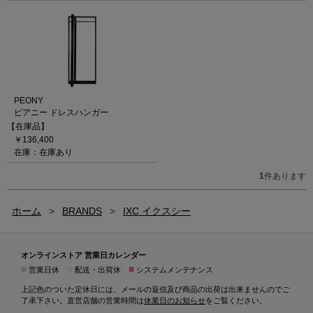
PEONY
ピアニー ドレスハンガー
【在庫品】
￥136,400
在庫：在庫あり
1
件あります
ホーム
>
BRANDS
>
IXC イクスシー
オンラインストア 営業日カレンダー
■
■
■
営業日休
配送・出荷休
システムメンテナンス
上記色のついた定休日には、メールの返信及び商品の出荷は出来ませんのでご
了承下さい。直営店舗の営業時間は
休業日のお知らせ
をご覧ください。