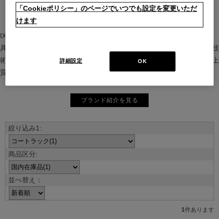
「Cookieポリシー」のページでいつでも設定を変更いただ
けます
IXC（イクスシー）は、”Emotional Minimalism”を掲げるグローバル家
具ブランド。ヨーロッパの家具文化と日本の美意識を融合し、素材や技
術を活かした持続可能で洗練されたインテリアを提案。長く愛される上
詳細設定
OK
質な暮らしを届けます。
ブランド紹介を見る
並べ替え：
1
件あります