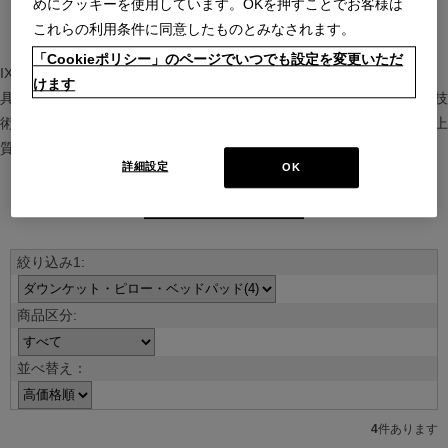
めにクッキーを使用しています。OKを押すことでお客様は
これらの利用条件に同意したものとみなされます。
「Cookieポリシー」のページでいつでも設定を変更いただ
IXC（イクスシー）は、”Emotional Minimalism”を掲げるグローバル家
けます
具ブランド。ヨーロッパの家具文化と日本の美意識を融合し、素材や技
術を活かした持続可能で洗練されたインテリアを提案。長く愛される上
質な暮らしを届けます。
詳細設定
OK
ブランド紹介を見る
並べ替え：
4
件あります