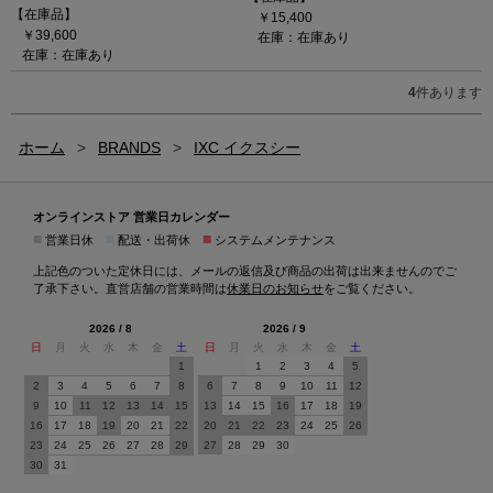
【在庫品】
￥15,400
￥39,600
在庫：在庫あり
在庫：在庫あり
4
件あります
ホーム
>
BRANDS
>
IXC イクスシー
オンラインストア 営業日カレンダー
■
■
■
営業日休
配送・出荷休
システムメンテナンス
上記色のついた定休日には、メールの返信及び商品の出荷は出来ませんのでご
了承下さい。直営店舗の営業時間は
休業日のお知らせ
をご覧ください。
2026 / 8
2026 / 9
日
月
火
水
木
金
土
日
月
火
水
木
金
土
1
1
2
3
4
5
2
3
4
5
6
7
8
6
7
8
9
10
11
12
9
10
11
12
13
14
15
13
14
15
16
17
18
19
16
17
18
19
20
21
22
20
21
22
23
24
25
26
23
24
25
26
27
28
29
27
28
29
30
30
31