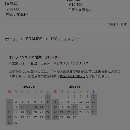
【在庫品】
￥15,400
￥39,600
在庫：在庫あり
在庫：在庫あり
4
件あります
ホーム
>
BRANDS
>
IXC イクスシー
オンラインストア 営業日カレンダー
■
■
■
営業日休
配送・出荷休
システムメンテナンス
上記色のついた定休日には、メールの返信及び商品の出荷は出来ませんのでご
了承下さい。直営店舗の営業時間は
休業日のお知らせ
をご覧ください。
2026 / 8
2026 / 9
日
月
火
水
木
金
土
日
月
火
水
木
金
土
1
1
2
3
4
5
2
3
4
5
6
7
8
6
7
8
9
10
11
12
9
10
11
12
13
14
15
13
14
15
16
17
18
19
16
17
18
19
20
21
22
20
21
22
23
24
25
26
23
24
25
26
27
28
29
27
28
29
30
30
31