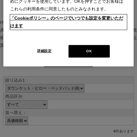
めにクッキーを使用しています。OKを押すことでお客様は
これらの利用条件に同意したものとみなされます。
「Cookieポリシー」のページでいつでも設定を変更いただ
IXC（イクスシー）は、”Emotional Minimalism”を掲げるグローバル家
けます
具ブランド。ヨーロッパの家具文化と日本の美意識を融合し、素材や技
術を活かした持続可能で洗練されたインテリアを提案。長く愛される上
質な暮らしを届けます。
詳細設定
OK
ブランド紹介を見る
並べ替え：
4
件あります