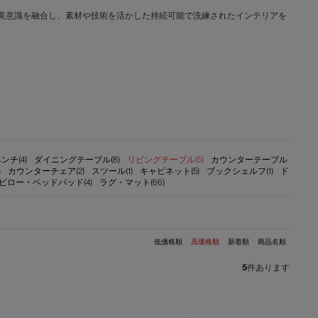
文化と日本の美意識を融合し、素材や技術を活かした持続可能で洗練されたインテリアを
ンチ(4)
ダイニングテーブル(8)
リビングテーブル(5)
カウンターテーブル
)
カウンターチェア(2)
スツール(1)
キャビネット(5)
ブックシェルフ(1)
ド
ピロー・ベッドパッド(4)
ラグ・マット(66)
低価格順
高価格順
新着順
商品名順
5
件あります