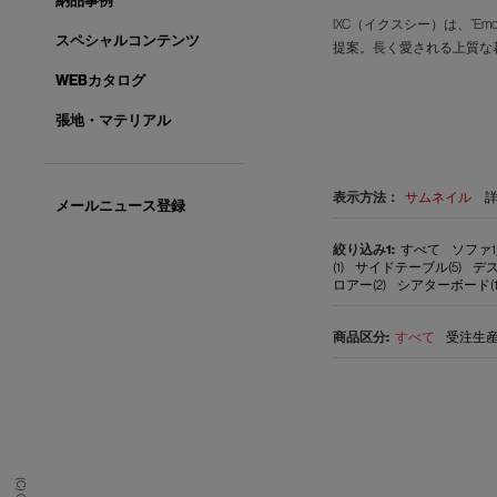
納品事例
IXC（イクスシー）は、”E
スペシャルコンテンツ
提案。長く愛される上質な
WEBカタログ
張地・マテリアル
表示方法：
サムネイル
メールニュース登録
すべて
ソファ1
(1)
サイドテーブル(5)
デス
ロアー(2)
シアターボード(1
すべて
受注生産品