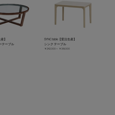
生産】
SYNC table【受注生産】
ーテーブル
シンク テーブル
￥242,000～
￥319,000