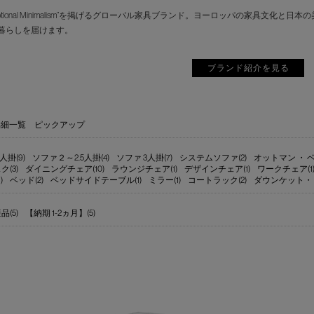
motional Minimalism”を掲げるグローバル家具ブランド。ヨーロッパの家具
暮らしを届けます。
ブランド紹介を見る
詳細一覧
ピックアップ
人掛(9)
ソファ２～2.5人掛(4)
ソファ 3人掛(7)
システムソファ(2)
オットマン ・ ベ
ク(3)
ダイニングチェア(10)
ラウンジチェア(1)
デザインチェア(1)
ワークチェア(1
)
ベッド(2)
ベッドサイドテーブル(1)
ミラー(1)
コートラック(2)
ダウンケット・
(5)
【納期 1-2ヵ月】(5)