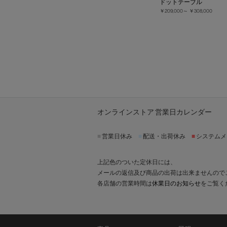
ドットテーブル
￥209,000～
￥308,000
オンラインストア 営業日カレンダー
■
営業日休み
■
配送・出荷休み
■
システムメ
上記色のついた定休日には、
メールの返信及び商品の出荷は出来ませんので
各店舗の営業時間は
休業日のお知らせ
をご覧く