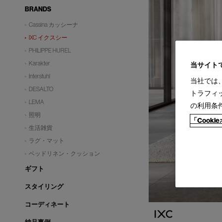
BRANDS
Cassina カッシーナ
IXC イクスシー
PHILIPPE HUREL
Karakter
当サイト
Interstuhl
当社では
DESALTO
トラフィ
LEMA
の利用条
照明
「Cook
生活雑貨
ラグ・マット
ベッドリネン・クッション
ギフト
スタイリング
コーディネート