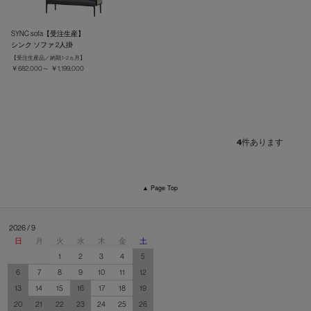
SYNC sofa【受注生産】
シンク ソファ 2人掛
【受注生産品／納期 1-2ヵ月】
￥682,000～ ￥1,199,000
4
件あります
▲ Page Top
2026 / 9
日
月
火
水
木
金
土
1
2
3
4
5
6
7
8
9
10
11
12
13
14
15
16
17
18
19
20
21
22
23
24
25
26