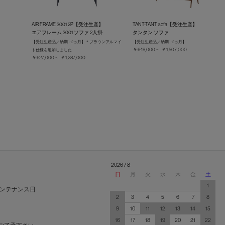
AIR FRAME 3001 2P【受注生産】
TANT-TANT sofa【受注生産】
エアフレーム 3001 ソファ 2人掛
タンタン ソファ
【受注生産品／納期 1-2ヵ月】＊ブラウンアルマイ
【受注生産品／納期 1-2ヵ月】
￥649,000～ ￥1,507,000
ト仕様を追加しました
￥627,000～ ￥1,287,000
2026 / 8
日
月
火
水
木
金
土
1
ンテナンス日
2
3
4
5
6
7
8
9
10
11
12
13
14
15
16
17
18
19
20
21
22