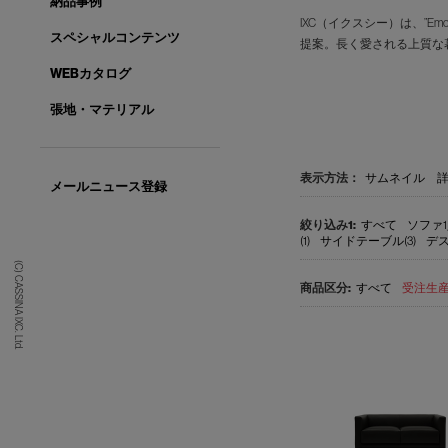
納品事例
IXC（イクスシー）は、”E
スペシャルコンテンツ
提案。長く愛される上質な
WEBカタログ
張地・マテリアル
表示方法：
サムネイル
メールニュース登録
すべて
ソファ1
(1)
サイドテーブル(3)
デス
(C) CASSINA IXC. Ltd.
すべて
受注生産品