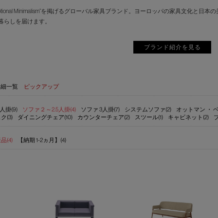
motional Minimalism”を掲げるグローバル家具ブランド。ヨーロッパの家具
暮らしを届けます。
ブランド紹介を見る
詳細一覧
ピックアップ
人掛(9)
ソファ２～2.5人掛(4)
ソファ 3人掛(7)
システムソファ(2)
オットマン ・ ベ
ク(3)
ダイニングチェア(10)
カウンターチェア(2)
スツール(1)
キャビネット(2)
(4)
【納期 1-2ヵ月】(4)