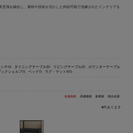
文化と日本の美意識を融合し、素材や技術を活かした持続可能で洗練されたインテリアを
ンチ(4)
ダイニングテーブル(8)
リビングテーブル(5)
カウンターテーブル
ブックシェルフ(1)
ベッド(1)
ラグ・マット(66)
低価格順
高価格順
新着順
商品名順
4
件あります