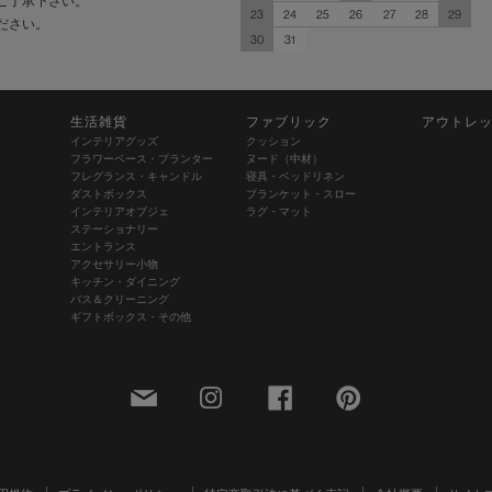
ご了承下さい。
23
24
25
26
27
28
29
ださい。
30
31
生活雑貨
ファブリック
アウトレ
インテリアグッズ
クッション
フラワーベース・プランター
ヌード（中材）
フレグランス・キャンドル
寝具・ベッドリネン
ダストボックス
ブランケット・スロー
インテリアオブジェ
ラグ・マット
ステーショナリー
エントランス
アクセサリー小物
キッチン・ダイニング
バス＆クリーニング
ギフトボックス・その他