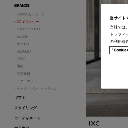
BRANDS
Cassina カッシーナ
当サイト
IXC イクスシー
当社では
PHILIPPE HUREL
トラフィ
Karakter
の利用条
Interstuhl
「Cook
DESALTO
LEMA
照明
生活雑貨
ラグ・マット
ベッドリネン・クッション
ギフト
スタイリング
コーディネート