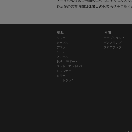
メールの返信及び商品の出荷は出来ませんので
各店舗の営業時間は
休業日のお知らせ
をご覧く
家具
照明
ソファ
テーブルランプ
テーブル
デスクランプ
デスク
フロアランプ
チェア
スツール
収納・TVボード
ベッド・マットレス
ドレッサー
ミラー
コートラック