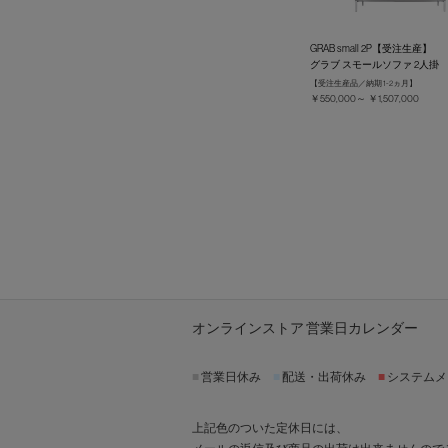
GRAB small 2P【受注生産】
グラブ スモールソファ 2人掛
【受注生産品／納期 1-2ヵ月】
￥550,000～ ￥1,507,000
オンラインストア 営業日カレンダー
■
営業日休み
■
配送・出荷休み
■
システムメ
上記色のついた定休日には、