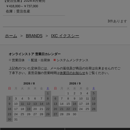
【受注生産】2026.6月発売
￥418,000～
￥737,000
在庫：受注生産
3
件あります
ホーム
>
BRANDS
>
IXC イクスシー
オンラインストア 営業日カレンダー
■
■
■
営業日休
配送・出荷休
システムメンテナンス
上記色のついた定休日には、メールの返信及び商品の出荷は出来ませんのでご
了承下さい。直営店舗の営業時間は
休業日のお知らせ
をご覧ください。
2026 / 8
2026 / 9
日
月
火
水
木
金
土
日
月
火
水
木
金
土
1
1
2
3
4
5
2
3
4
5
6
7
8
6
7
8
9
10
11
12
9
10
11
12
13
14
15
13
14
15
16
17
18
19
16
17
18
19
20
21
22
20
21
22
23
24
25
26
23
24
25
26
27
28
29
27
28
29
30
30
31