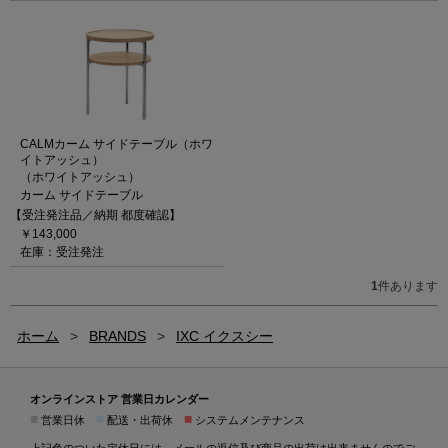
CALMカーム サイドテーブル（ホワ
イトアッシュ）
（ホワイトアッシュ）
カーム サイドテーブル
【受注発注品／納期 都度確認】
￥143,000
在庫：受注発注
1
件あります
ホーム
>
BRANDS
>
IXC イクスシー
オンラインストア 営業日カレンダー
■
■
■
営業日休
配送・出荷休
システムメンテナンス
上記色のついた定休日には、メールの返信及び商品の出荷は出来ませんのでご