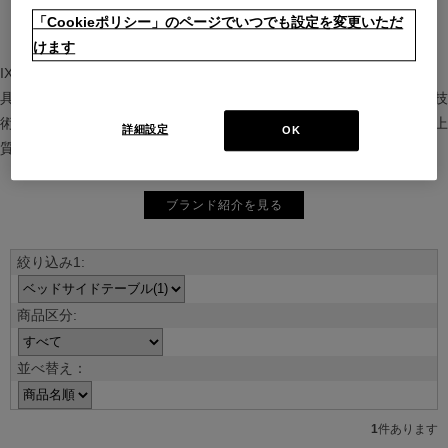
「Cookieポリシー」のページでいつでも設定を変更いただ
けます
IXC（イクスシー）は、”Emotional Minimalism”を掲げるグローバル家
具ブランド。ヨーロッパの家具文化と日本の美意識を融合し、素材や技
術を活かした持続可能で洗練されたインテリアを提案。長く愛される上
詳細設定
OK
質な暮らしを届けます。
ブランド紹介を見る
並べ替え：
1
件あります