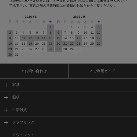
上記色のついた定休日には、メールの返信及び商品の出荷は出来ませんのでご
了承下さい。直営店舗の営業時間は
休業日のお知らせ
をご覧ください。
2026 / 8
2026 / 9
日
月
火
水
木
金
土
日
月
火
水
木
金
土
1
1
2
3
4
5
2
3
4
5
6
7
8
6
7
8
9
10
11
12
9
10
11
12
13
14
15
13
14
15
16
17
18
19
16
17
18
19
20
21
22
20
21
22
23
24
25
26
23
24
25
26
27
28
29
27
28
29
30
30
31
> お問い合わせ
> ご利用ガイド
家具
照明
生活雑貨
ファブリック
アウトレット