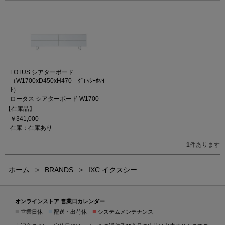
LOTUS シアターボード
（W1700xD450xH470 ｸﾞﾛｯｼｰﾎﾜｲ
ﾄ）
ロータス シアターボード W1700
【在庫品】
￥341,000
在庫：在庫あり
1
件あります
ホーム
>
BRANDS
>
IXC イクスシー
オンラインストア 営業日カレンダー
■
■
■
営業日休
配送・出荷休
システムメンテナンス