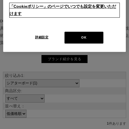
「Cookieポリシー」のページでいつでも設定を変更いただ
けます
IXC（イクスシー）は、”Emotional Minimalism”を掲げるグローバル家
具ブランド。ヨーロッパの家具文化と日本の美意識を融合し、素材や技
術を活かした持続可能で洗練されたインテリアを提案。長く愛される上
詳細設定
OK
質な暮らしを届けます。
ブランド紹介を見る
並べ替え：
1
件あります