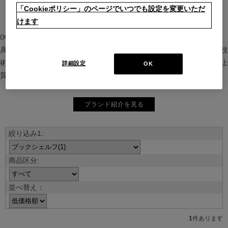
「Cookieポリシー」のページでいつでも設定を変更いただ
けます
IXC（イクスシー）は、”Emotional Minimalism”を掲げるグローバル家
具ブランド。ヨーロッパの家具文化と日本の美意識を融合し、素材や技
術を活かした持続可能で洗練されたインテリアを提案。長く愛される上
詳細設定
OK
質な暮らしを届けます。
ブランド紹介を見る
並べ替え：
1
件あります