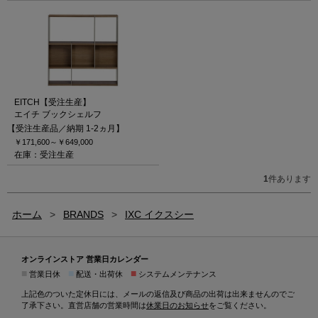
EITCH【受注生産】
エイチ ブックシェルフ
【受注生産品／納期 1-2ヵ月】
￥171,600～
￥649,000
在庫：受注生産
1
件あります
ホーム
>
BRANDS
>
IXC イクスシー
オンラインストア 営業日カレンダー
■
■
■
営業日休
配送・出荷休
システムメンテナンス
上記色のついた定休日には、メールの返信及び商品の出荷は出来ませんのでご
了承下さい。直営店舗の営業時間は
休業日のお知らせ
をご覧ください。