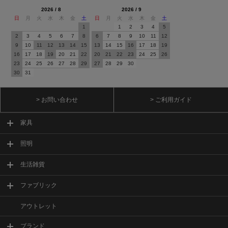
2026 / 8
2026 / 9
日
月
火
水
木
金
土
日
月
火
水
木
金
土
1
1
2
3
4
5
2
3
4
5
6
7
8
6
7
8
9
10
11
12
9
10
11
12
13
14
15
13
14
15
16
17
18
19
16
17
18
19
20
21
22
20
21
22
23
24
25
26
23
24
25
26
27
28
29
27
28
29
30
30
31
> お問い合わせ
> ご利用ガイド
家具
照明
生活雑貨
ファブリック
アウトレット
ブランド