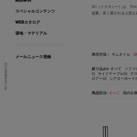
納品事例
IXC（イクスシー）は、”E
スペシャルコンテンツ
提案。長く愛される上質な
WEBカタログ
張地・マテリアル
表示方法：
サムネイル
メールニュース登録
(C) CASSINA IXC. Ltd.
すべて
ソファ1
(1)
サイドテーブル(5)
デス
ロアー(2)
シアターボード(1
すべて
国内在庫品