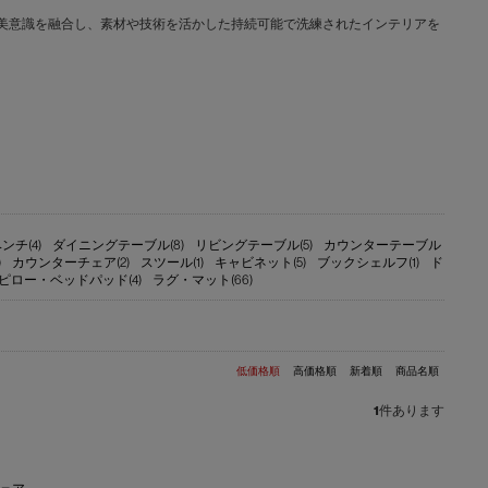
文化と日本の美意識を融合し、素材や技術を活かした持続可能で洗練されたインテリアを
ンチ(4)
ダイニングテーブル(8)
リビングテーブル(5)
カウンターテーブル
)
カウンターチェア(2)
スツール(1)
キャビネット(5)
ブックシェルフ(1)
ド
ピロー・ベッドパッド(4)
ラグ・マット(66)
低価格順
高価格順
新着順
商品名順
1
件あります