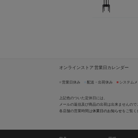
オンラインストア 営業日カレンダー
■
営業日休み
■
配送・出荷休み
■
システムメ
上記色のついた定休日には、
メールの返信及び商品の出荷は出来ませんので
各店舗の営業時間は
休業日のお知らせ
をご覧く