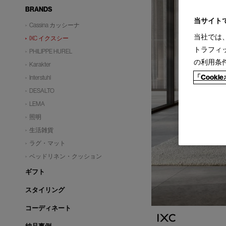
BRANDS
当サイト
Cassina カッシーナ
当社では
IXC イクスシー
トラフィ
PHILIPPE HUREL
の利用条
Karakter
「Cook
Interstuhl
DESALTO
LEMA
照明
生活雑貨
ラグ・マット
ベッドリネン・クッション
ギフト
スタイリング
コーディネート