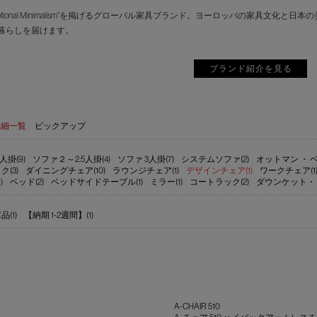
motional Minimalism”を掲げるグローバル家具ブランド。ヨーロッパの家具
暮らしを届けます。
ブランド紹介を見る
詳細一覧
ピックアップ
人掛(9)
ソファ２～2.5人掛(4)
ソファ 3人掛(7)
システムソファ(2)
オットマン ・ ベ
ク(3)
ダイニングチェア(10)
ラウンジチェア(1)
デザインチェア(1)
ワークチェア(1
)
ベッド(2)
ベッドサイドテーブル(1)
ミラー(1)
コートラック(2)
ダウンケット・
(1)
【納期 1-2週間】(1)
A-CHAIR 510