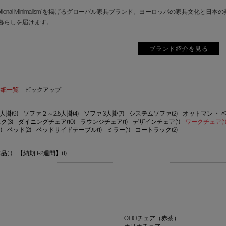
motional Minimalism”を掲げるグローバル家具ブランド。ヨーロッパの家具
暮らしを届けます。
ブランド紹介を見る
詳細一覧
ピックアップ
人掛(9)
ソファ２～2.5人掛(4)
ソファ 3人掛(7)
システムソファ(2)
オットマン ・ ベ
ク(3)
ダイニングチェア(10)
ラウンジチェア(1)
デザインチェア(1)
ワークチェア(1
)
ベッド(2)
ベッドサイドテーブル(1)
ミラー(1)
コートラック(2)
(1)
【納期 1-2週間】(1)
OLIOチェア（赤茶）