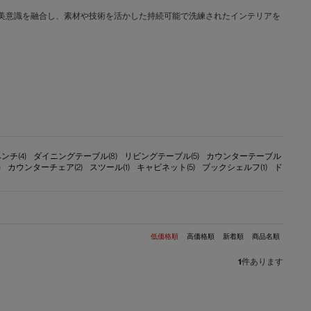
文化と日本の美意識を融合し、素材や技術を活かした持続可能で洗練されたインテリアを
ンチ(4)
ダイニングテーブル(8)
リビングテーブル(5)
カウンターテーブル
)
カウンターチェア(2)
スツール(1)
キャビネット(5)
ブックシェルフ(1)
ド
低価格順
高価格順
新着順
商品名順
1
件あります