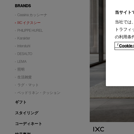
BRANDS
当サイト
Cassina カッシーナ
当社では
IXC イクスシー
トラフィ
PHILIPPE HUREL
の利用条
Karakter
「Cook
Interstuhl
DESALTO
LEMA
照明
生活雑貨
ラグ・マット
ベッドリネン・クッション
ギフト
スタイリング
コーディネート