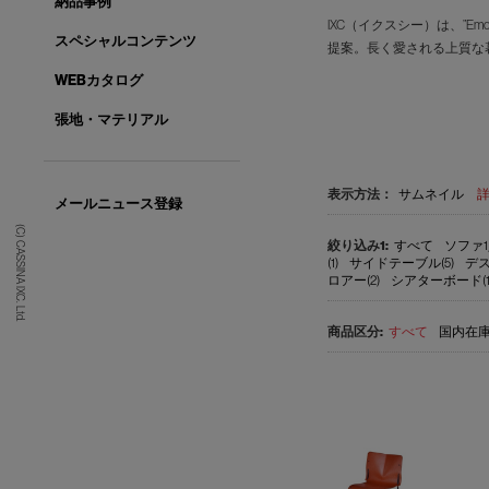
納品事例
IXC（イクスシー）は、”E
スペシャルコンテンツ
提案。長く愛される上質な
WEBカタログ
張地・マテリアル
表示方法：
サムネイル
メールニュース登録
(C) CASSINA IXC. Ltd.
すべて
ソファ1
(1)
サイドテーブル(5)
デス
ロアー(2)
シアターボード(1
すべて
国内在庫品