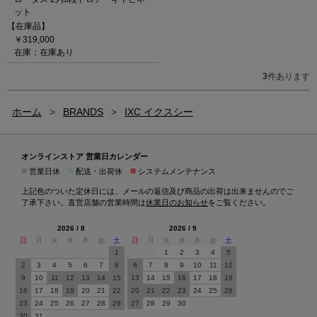
ット
【在庫品】
￥319,000
在庫：在庫あり
3
件あります
ホーム
>
BRANDS
>
IXC イクスシー
オンラインストア 営業日カレンダー
■
■
■
営業日休
配送・出荷休
システムメンテナンス
上記色のついた定休日には、メールの返信及び商品の出荷は出来ませんのでご
了承下さい。直営店舗の営業時間は
休業日のお知らせ
をご覧ください。
2026 / 8
2026 / 9
日
月
火
水
木
金
土
日
月
火
水
木
金
土
1
1
2
3
4
5
2
3
4
5
6
7
8
6
7
8
9
10
11
12
9
10
11
12
13
14
15
13
14
15
16
17
18
19
16
17
18
19
20
21
22
20
21
22
23
24
25
26
23
24
25
26
27
28
29
27
28
29
30
30
31