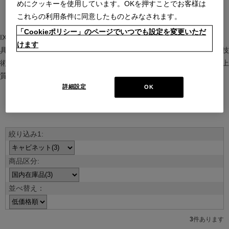
めにクッキーを使用しています。OKを押すことでお客様は
これらの利用条件に同意したものとみなされます。
「Cookieポリシー」のページでいつでも設定を変更いただ
IXC（イクスシー）は、”Emotional Minimalism”を掲げるグローバル家
けます
具ブランド。ヨーロッパの家具文化と日本の美意識を融合し、素材や技
術を活かした持続可能で洗練されたインテリアを提案。長く愛される上
質な暮らしを届けます。
詳細設定
OK
ブランド紹介を見る
並べ替え：
3
件あります