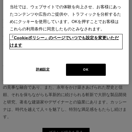
当社では、ウェブサイトでの体験を向上させ、お客様にあっ
カッシーナは創業以来、インテリアの未来をデザインし続けてきた
たコンテンツや広告のご提供や、トラフィックを分析するた
家具業界では数少ないリーディングブランドとして知られていま
めにクッキーを使用しています。OKを押すことでお客様は
す。17世紀、イタリアで誕生したカッシーナは、教会の木製チェア
これらの利用条件に同意したものとみなされます。
の製造に始まり、その後豪華客船の内装などを手掛け、技術力を確
「Cookieポリシー」のページでいつでも設定を変更いただ
かなものとしました。1927年にチェーザレ・カッシーナとウンベル
けます
ト・カッシーナによってカッシーナ社が設立されると、5０年代には
モダンファーニチャーの分野へと転身、その後多くの製品が世界中
の最も重要な美術館にコレクションされるなど、その完成度とデザ
詳細設定
OK
イン性は高い評価を得ています。この普遍的なクオリティを支える
のは、高水準のテクノロジーとアルチザン（職人）の技術の継承と
の見事な融合であり、また、永年をかけ築きあげられた歴史と信
頼、それを保ちながらも革新的に続けられる斬新で大胆な製品開発
と研究、著名な建築家やデザイナーとの協業にあります。カッシー
ナは、時代を越えて人々を魅了し、特別な満足感をもたらし続けま
す。