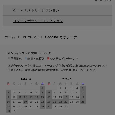
イ・マエストリコレクション
コンテンポラリーコレクション
ホーム
>
BRANDS
>
Cassina カッシーナ
オンラインストア 営業日カレンダー
■
■
■
営業日休
配送・出荷休
システムメンテナンス
上記色のついた定休日には、メールの返信及び商品の出荷は出来ませんのでご
了承下さい。直営店舗の営業時間は
休業日のお知らせ
をご覧ください。
2026 / 8
2026 / 9
日
月
火
水
木
金
土
日
月
火
水
木
金
土
1
1
2
3
4
5
2
3
4
5
6
7
8
6
7
8
9
10
11
12
9
10
11
12
13
14
15
13
14
15
16
17
18
19
16
17
18
19
20
21
22
20
21
22
23
24
25
26
23
24
25
26
27
28
29
27
28
29
30
30
31