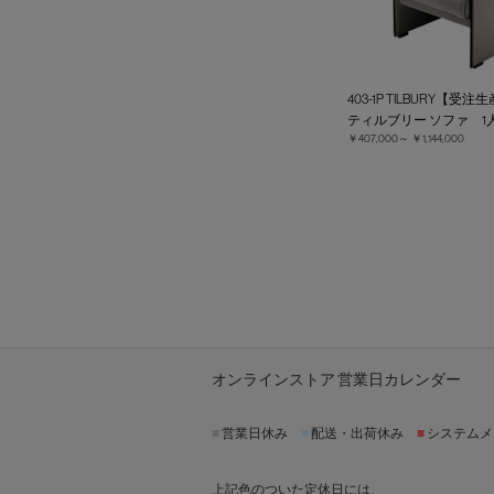
403-1P TILBURY【受注
ティルブリー ソファ 1
￥407,000～
￥1,144,000
オンラインストア 営業日カレンダー
■
営業日休み
■
配送・出荷休み
■
システムメ
上記色のついた定休日には、