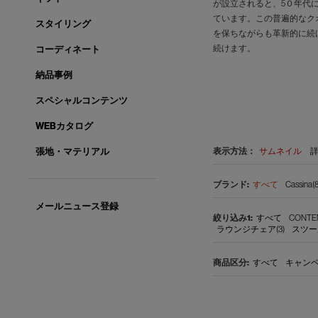
が設立されると、5０年代
ています。この普遍的なク
スタイリング
を保ちながらも革新的に続
続けます。
コーディネート
納品事例
スペシャルコンテンツ
WEBカタログ
表示方法：
サムネイル
張地・マテリアル
すべて
Cassina(8
メールニュース登録
すべて
CONTE
ラウンジチェア(3)
スツール
すべて
キャンペ