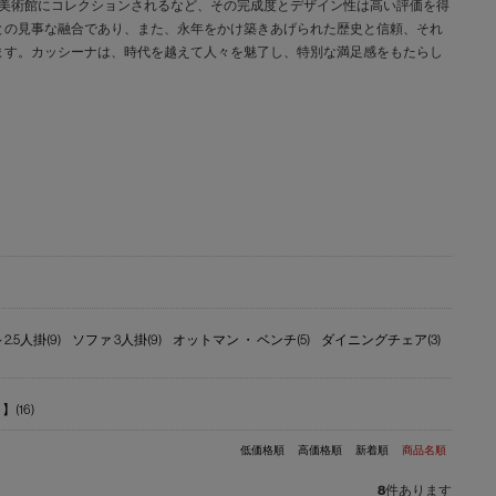
な美術館にコレクションされるなど、その完成度とデザイン性は高い評価を得
との見事な融合であり、また、永年をかけ築きあげられた歴史と信頼、それ
ます。カッシーナは、時代を越えて人々を魅了し、特別な満足感をもたらし
.5人掛(9)
ソファ 3人掛(9)
オットマン ・ ベンチ(5)
ダイニングチェア(3)
(16)
低価格順
高価格順
新着順
商品名順
8
件あります