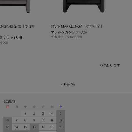
LUNGA 40-S/40【受注生
675-1P MARALUNGA【受注生産】
マラルンガソファ 1人掛
￥616,000～
￥1,606,000
S ソファ 1人掛
06,000
8
件あります
▲ Page Top
2026 / 9
日
月
火
水
木
金
土
1
2
3
4
5
6
7
8
9
10
11
12
13
14
15
16
17
18
19