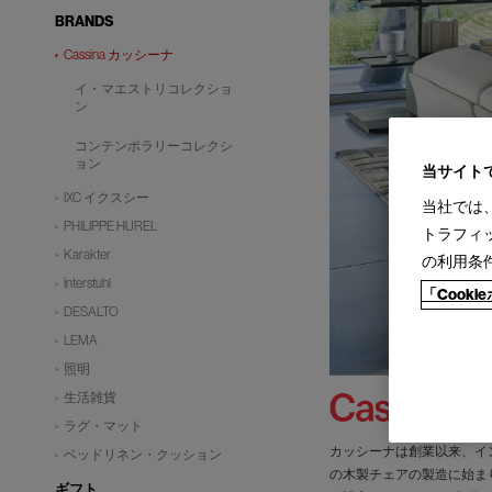
BRANDS
Cassina カッシーナ
イ・マエストリコレクショ
ン
コンテンポラリーコレクシ
ョン
当サイト
IXC イクスシー
当社では
PHILIPPE HUREL
トラフィ
Karakter
の利用条
Interstuhl
「Cook
DESALTO
LEMA
照明
生活雑貨
ラグ・マット
カッシーナは創業以来、イ
ベッドリネン・クッション
の木製チェアの製造に始ま
ギフト