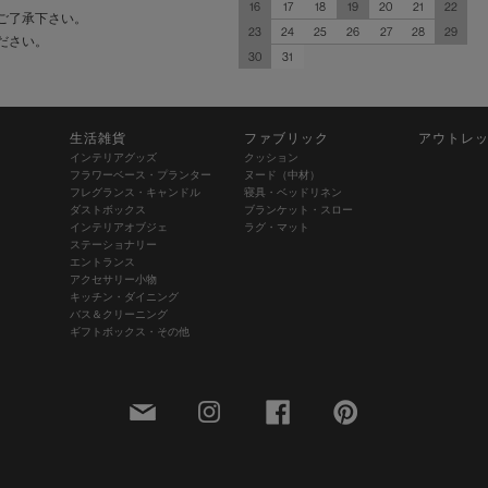
16
17
18
19
20
21
22
ご了承下さい。
23
24
25
26
27
28
29
ださい。
30
31
生活雑貨
ファブリック
アウトレ
インテリアグッズ
クッション
フラワーベース・プランター
ヌード（中材）
フレグランス・キャンドル
寝具・ベッドリネン
ダストボックス
ブランケット・スロー
インテリアオブジェ
ラグ・マット
ステーショナリー
エントランス
アクセサリー小物
キッチン・ダイニング
バス＆クリーニング
ギフトボックス・その他