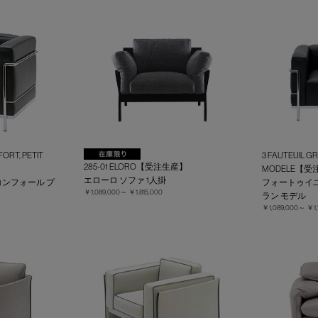
ORT, PETIT
3 FAUTEUIL 
285-01 ELORO【受注生産】
MODELE【
エローロ ソファ 1人掛
コンフォール プ
フォートゥイユ
￥1,089,000～
￥1,815,000
ラン モデル
￥1,089,000～
￥1,