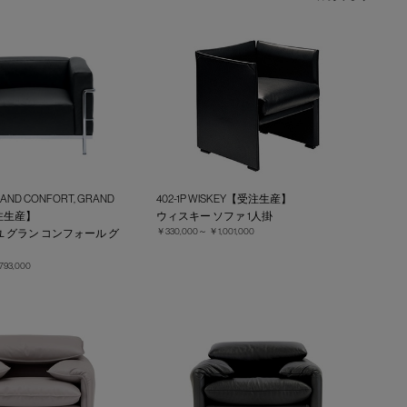
GRAND CONFORT, GRAND
402-1P WISKEY【受注生産】
受注生産】
ウィスキー ソファ 1人掛
￥330,000～
￥1,001,000
 グラン コンフォール グ
793,000