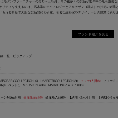
にはモダンファーニチャーの分野へと転身、その後多くの製品が世界中の最も重要
オリティを支えるのは、高水準のテクノロジーとアルチザン（職人）の技術の継承
けられる斬新で大胆な製品開発と研究、著名な建築家やデザイナーとの協業にあり
ブランド紹介を見る
詳細一覧
ピックアップ
)
MPORARY COLLECTION(19)
I MAESTRI COLLECTION(21)
ソファ1人掛(8)
ソファ２～2
(1)
ベッド(1)
MARALUNGA(6)
MARALUNGA 40-S / 40(6)
ーン対象品(16)
受注生産品(8)
受注輸入品(16)
【納期 1-2ヵ月】(8)
【納期 6-8ヵ月】