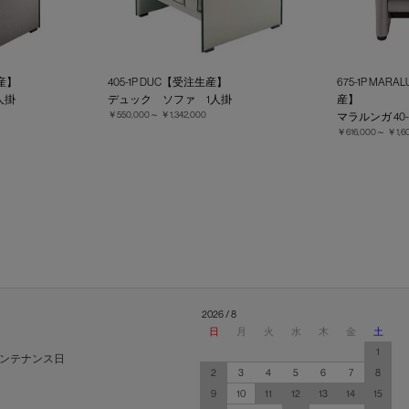
生産】
405-1P DUC【受注生産】
675-1P MARA
人掛
デュック ソファ 1人掛
産】
￥550,000～
￥1,342,000
マラルンガ 40-
￥616,000～
￥1,6
2026 / 8
日
月
火
水
木
金
土
1
ンテナンス日
2
3
4
5
6
7
8
9
10
11
12
13
14
15