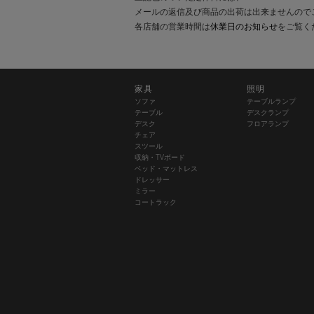
メールの返信及び商品の出荷は出来ませんので
各店舗の営業時間は
休業日のお知らせ
をご覧く
家具
照明
ソファ
テーブルランプ
テーブル
デスクランプ
デスク
フロアランプ
チェア
スツール
収納・TVボード
ベッド・マットレス
ドレッサー
ミラー
コートラック