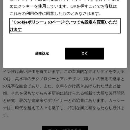
めにクッキーを使用しています。OKを押すことでお客様は
カッシーナは創業以来、インテリアの未来をデザインし続けてきた
これらの利用条件に同意したものとみなされます。
家具業界では数少ないリーディングブランドとして知られていま
「Cookieポリシー」のページでいつでも設定を変更いただ
す。17世紀、イタリアで誕生したカッシーナは、教会の木製チェア
けます
の製造に始まり、その後豪華客船の内装などを手掛け、技術力を確
かなものとしました。1927年にチェーザレ・カッシーナとウンベル
ト・カッシーナによってカッシーナ社が設立されると、5０年代には
詳細設定
OK
モダンファーニチャーの分野へと転身、その後多くの製品が世界中
の最も重要な美術館にコレクションされるなど、その完成度とデザ
イン性は高い評価を得ています。この普遍的なクオリティを支える
のは、高水準のテクノロジーとアルチザン（職人）の技術の継承と
の見事な融合であり、また、永年をかけ築きあげられた歴史と信
頼、それを保ちながらも革新的に続けられる斬新で大胆な製品開発
と研究、著名な建築家やデザイナーとの協業にあります。カッシー
ナは、時代を越えて人々を魅了し、特別な満足感をもたらし続けま
す。