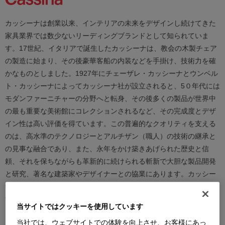
カッシーナは創業以来、インテリアの未来をデザインし続けてきた
家具業界では数少ないリーディングブランドとして知られていま
す。17世紀、イタリアで誕生したカッシーナは、教会の木製チェア
の製造に始まり、その後豪華客船の内装などを手掛け、技術力を確
かなものとしました。1927年にチェーザレ・カッシーナとウンベル
ト・カッシーナによってカッシーナ社が設立されると、5０年代には
モダンファーニチャーの分野へと転身、その後多くの製品が世界中
の最も重要な美術館にコレクションされるなど、その完成度とデザ
イン性は高い評価を得ています。この普遍的なクオリティを支える
のは、高水準のテクノロジーとアルチザン（職人）の技術の継承と
の見事な融合であり、また、永年をかけ築きあげられた歴史と信
頼、それを保ちながらも革新的に続けられる斬新で大胆な製品開発
と研究、著名な建築家やデザイナーとの協業にあります。カッシー
ナは、時代を越えて人々を魅了し、特別な満足感をもたらし続けま
す。
当サイトではクッキーを使用しています
当社では、ウェブサイトでの体験を向上させ、お客様にあっ