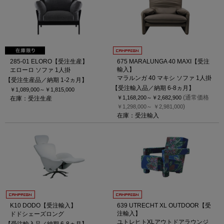
285-01 ELORO【受注生産】
675 MARALUNGA 40 MAXI【受注
輸入】
エローロ ソファ 1人掛
マラルンガ 40 マキシ ソファ 1人掛
【受注生産品／納期 1-2ヵ月】
【受注輸入品／納期 6-8ヵ月】
￥1,089,000～
￥1,815,000
(通常価格
￥1,168,200～
￥2,682,900
在庫：受注生産
)
￥1,298,000～
￥2,981,000
在庫：受注輸入
K10 DODO【受注輸入】
639 UTRECHT XL OUTDOOR【受
注輸入】
ドドシェーズロング
ユトレヒトXLアウトドアラウンジ
【受注輸入品／納期 6-8ヵ月】