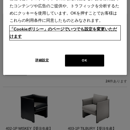
ブランド紹介を見る
たコンテンツや広告のご提供や、トラフィックを分析するた
めにクッキーを使用しています。OKを押すことでお客様は
これらの利用条件に同意したものとみなされます。
「Cookieポリシー」のページでいつでも設定を変更いただ
けます
詳細設定
OK
並べ替え：
24
件あります
402-1P WISKEY【受注生産】
403-1P TILBURY【受注生産】