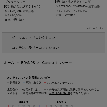
プリヴェ ソファ
【受注輸入品／納期 6-8ヵ月】
(通常価格
【受注輸入品／納期 6-8ヵ月】
￥2,673,000～
￥3,425,400
)
￥2,970,000～
￥3,806,000
￥2,673,000
(通常価格
在庫：受注輸入
￥2,970,000)
在庫：受注輸入
24
件あります
イ・マエストリコレクション
コンテンポラリーコレクション
ホーム
>
BRANDS
>
Cassina カッシーナ
オンラインストア 営業日カレンダー
■
■
■
営業日休
配送・出荷休
システムメンテナンス
上記色のついた定休日には、メールの返信及び商品の出荷は出来ませんのでご
了承下さい。直営店舗の営業時間は
休業日のお知らせ
をご覧ください。
2026 / 8
2026 / 9
日
月
火
水
木
金
土
日
月
火
水
木
金
土