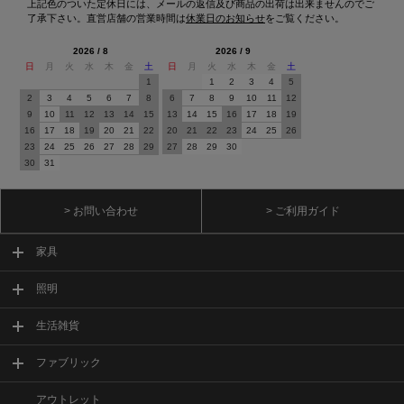
上記色のついた定休日には、メールの返信及び商品の出荷は出来ませんのでご
了承下さい。直営店舗の営業時間は
休業日のお知らせ
をご覧ください。
2026 / 8
2026 / 9
日
月
火
水
木
金
土
日
月
火
水
木
金
土
1
1
2
3
4
5
2
3
4
5
6
7
8
6
7
8
9
10
11
12
9
10
11
12
13
14
15
13
14
15
16
17
18
19
16
17
18
19
20
21
22
20
21
22
23
24
25
26
23
24
25
26
27
28
29
27
28
29
30
30
31
> お問い合わせ
> ご利用ガイド
家具
照明
生活雑貨
ファブリック
アウトレット