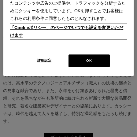
たコンテンツや広告のご提供や、トラフィックを分析するた
めにクッキーを使用しています。OKを押すことでお客様は
カッシーナは創業以来、インテリアの未来をデザインし続けてきた
これらの利用条件に同意したものとみなされます。
家具業界では数少ないリーディングブランドとして知られていま
「Cookieポリシー」のページでいつでも設定を変更いただ
す。17世紀、イタリアで誕生したカッシーナは、教会の木製チェア
けます
の製造に始まり、その後豪華客船の内装などを手掛け、技術力を確
かなものとしました。1927年にチェーザレ・カッシーナとウンベル
ト・カッシーナによってカッシーナ社が設立されると、5０年代には
モダンファーニチャーの分野へと転身、その後多くの製品が世界中
詳細設定
OK
の最も重要な美術館にコレクションされるなど、その完成度とデザ
イン性は高い評価を得ています。この普遍的なクオリティを支える
のは、高水準のテクノロジーとアルチザン（職人）の技術の継承と
の見事な融合であり、また、永年をかけ築きあげられた歴史と信
頼、それを保ちながらも革新的に続けられる斬新で大胆な製品開発
と研究、著名な建築家やデザイナーとの協業にあります。カッシー
ナは、時代を越えて人々を魅了し、特別な満足感をもたらし続けま
す。