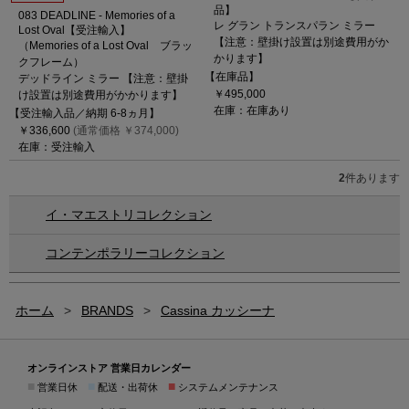
品】
083 DEADLINE - Memories of a
レ グラン トランスパラン ミラー
Lost Oval【受注輸入】
【注意：壁掛け設置は別途費用がか
（Memories of a Lost Oval ブラッ
かります】
クフレーム）
【在庫品】
デッドライン ミラー 【注意：壁掛
￥495,000
け設置は別途費用がかかります】
在庫：在庫あり
【受注輸入品／納期 6-8ヵ月】
￥336,600
(通常価格 ￥374,000)
在庫：受注輸入
2
件あります
イ・マエストリコレクション
コンテンポラリーコレクション
ホーム
>
BRANDS
>
Cassina カッシーナ
オンラインストア 営業日カレンダー
■
■
■
営業日休
配送・出荷休
システムメンテナンス