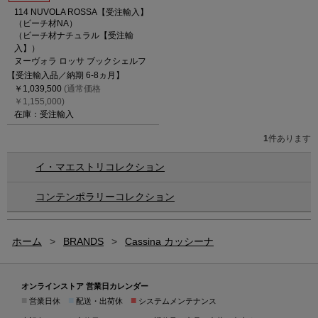
114 NUVOLA ROSSA【受注輸入】
（ビーチ材NA）
（ビーチ材ナチュラル【受注輸
入】）
ヌーヴォラ ロッサ ブックシェルフ
【受注輸入品／納期 6-8ヵ月】
￥1,039,500
(通常価格
￥1,155,000)
在庫：受注輸入
1
件あります
イ・マエストリコレクション
コンテンポラリーコレクション
ホーム
>
BRANDS
>
Cassina カッシーナ
オンラインストア 営業日カレンダー
■
■
■
営業日休
配送・出荷休
システムメンテナンス