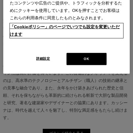
たコンテンツや広告のご提供や、トラフィックを分析するた
めにクッキーを使用しています。OKを押すことでお客様は
カッシーナは創業以来、インテリアの未来をデザインし続けてきた
これらの利用条件に同意したものとみなされます。
家具業界では数少ないリーディングブランドとして知られていま
「Cookieポリシー」のページでいつでも設定を変更いただ
す。17世紀、イタリアで誕生したカッシーナは、教会の木製チェア
けます
の製造に始まり、その後豪華客船の内装などを手掛け、技術力を確
かなものとしました。1927年にチェーザレ・カッシーナとウンベル
ト・カッシーナによってカッシーナ社が設立されると、5０年代には
モダンファーニチャーの分野へと転身、その後多くの製品が世界中
詳細設定
OK
の最も重要な美術館にコレクションされるなど、その完成度とデザ
イン性は高い評価を得ています。この普遍的なクオリティを支える
のは、高水準のテクノロジーとアルチザン（職人）の技術の継承と
の見事な融合であり、また、永年をかけ築きあげられた歴史と信
頼、それを保ちながらも革新的に続けられる斬新で大胆な製品開発
と研究、著名な建築家やデザイナーとの協業にあります。カッシー
ナは、時代を越えて人々を魅了し、特別な満足感をもたらし続けま
す。