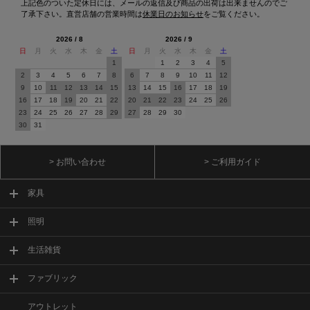
上記色のついた定休日には、メールの返信及び商品の出荷は出来ませんのでご
了承下さい。直営店舗の営業時間は
休業日のお知らせ
をご覧ください。
2026 / 8
2026 / 9
日
月
火
水
木
金
土
日
月
火
水
木
金
土
1
1
2
3
4
5
2
3
4
5
6
7
8
6
7
8
9
10
11
12
9
10
11
12
13
14
15
13
14
15
16
17
18
19
16
17
18
19
20
21
22
20
21
22
23
24
25
26
23
24
25
26
27
28
29
27
28
29
30
30
31
> お問い合わせ
> ご利用ガイド
家具
照明
生活雑貨
ファブリック
アウトレット