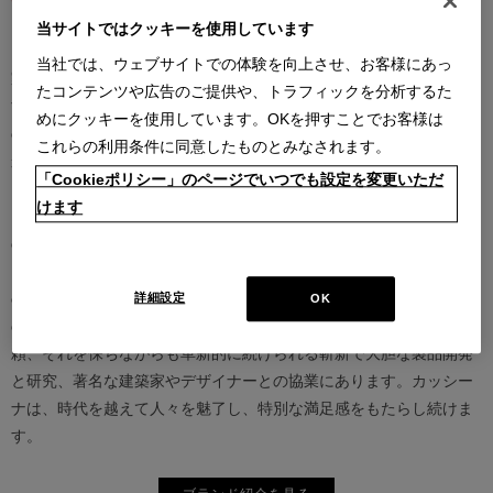
当サイトではクッキーを使用しています
カッシーナは創業以来、インテリアの未来をデザインし続けてきた
当社では、ウェブサイトでの体験を向上させ、お客様にあっ
家具業界では数少ないリーディングブランドとして知られていま
たコンテンツや広告のご提供や、トラフィックを分析するた
す。17世紀、イタリアで誕生したカッシーナは、教会の木製チェア
めにクッキーを使用しています。OKを押すことでお客様は
の製造に始まり、その後豪華客船の内装などを手掛け、技術力を確
これらの利用条件に同意したものとみなされます。
かなものとしました。1927年にチェーザレ・カッシーナとウンベル
「Cookieポリシー」のページでいつでも設定を変更いただ
ト・カッシーナによってカッシーナ社が設立されると、5０年代には
けます
モダンファーニチャーの分野へと転身、その後多くの製品が世界中
の最も重要な美術館にコレクションされるなど、その完成度とデザ
イン性は高い評価を得ています。この普遍的なクオリティを支える
のは、高水準のテクノロジーとアルチザン（職人）の技術の継承と
詳細設定
OK
の見事な融合であり、また、永年をかけ築きあげられた歴史と信
頼、それを保ちながらも革新的に続けられる斬新で大胆な製品開発
と研究、著名な建築家やデザイナーとの協業にあります。カッシー
ナは、時代を越えて人々を魅了し、特別な満足感をもたらし続けま
す。