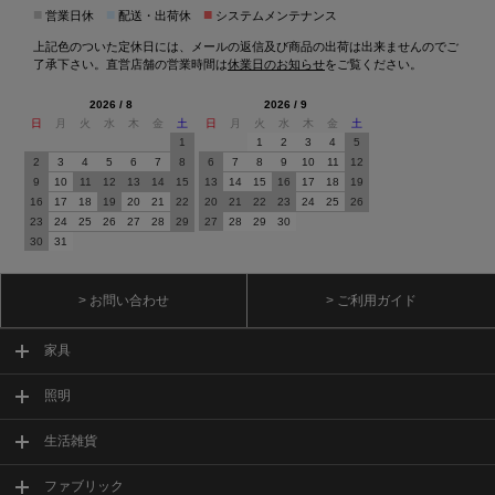
■
■
■
営業日休
配送・出荷休
システムメンテナンス
上記色のついた定休日には、メールの返信及び商品の出荷は出来ませんのでご
了承下さい。直営店舗の営業時間は
休業日のお知らせ
をご覧ください。
2026 / 8
2026 / 9
日
月
火
水
木
金
土
日
月
火
水
木
金
土
1
1
2
3
4
5
2
3
4
5
6
7
8
6
7
8
9
10
11
12
9
10
11
12
13
14
15
13
14
15
16
17
18
19
16
17
18
19
20
21
22
20
21
22
23
24
25
26
23
24
25
26
27
28
29
27
28
29
30
30
31
> お問い合わせ
> ご利用ガイド
家具
照明
生活雑貨
ファブリック