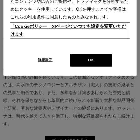
たコンテンツや広告のご提供や、トラフィックを分析するた
めにクッキーを使用しています。OKを押すことでお客様は
カッシーナは創業以来、インテリアの未来をデザインし続けてきた
これらの利用条件に同意したものとみなされます。
家具業界では数少ないリーディングブランドとして知られていま
「Cookieポリシー」のページでいつでも設定を変更いただ
す。17世紀、イタリアで誕生したカッシーナは、教会の木製チェア
けます
の製造に始まり、その後豪華客船の内装などを手掛け、技術力を確
かなものとしました。1927年にチェーザレ・カッシーナとウンベル
ト・カッシーナによってカッシーナ社が設立されると、5０年代には
詳細設定
OK
モダンファーニチャーの分野へと転身、その後多くの製品が世界中
の最も重要な美術館にコレクションされるなど、その完成度とデザ
イン性は高い評価を得ています。この普遍的なクオリティを支える
のは、高水準のテクノロジーとアルチザン（職人）の技術の継承と
の見事な融合であり、また、永年をかけ築きあげられた歴史と信
頼、それを保ちながらも革新的に続けられる斬新で大胆な製品開発
と研究、著名な建築家やデザイナーとの協業にあります。カッシー
ナは、時代を越えて人々を魅了し、特別な満足感をもたらし続けま
す。