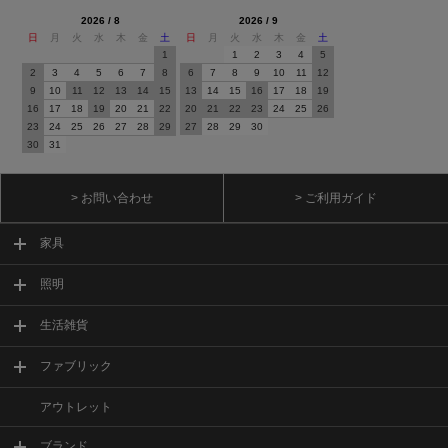
2026 / 8
2026 / 9
日
月
火
水
木
金
土
日
月
火
水
木
金
土
1
1
2
3
4
5
2
3
4
5
6
7
8
6
7
8
9
10
11
12
9
10
11
12
13
14
15
13
14
15
16
17
18
19
16
17
18
19
20
21
22
20
21
22
23
24
25
26
23
24
25
26
27
28
29
27
28
29
30
30
31
> お問い合わせ
> ご利用ガイド
家具
照明
生活雑貨
ファブリック
アウトレット
ブランド