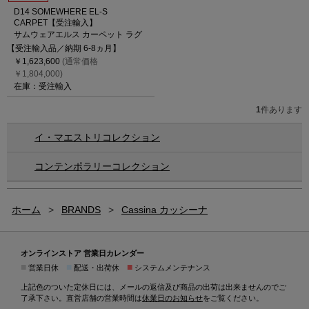
D14 SOMEWHERE EL-S
CARPET【受注輸入】
サムウェアエルス カーペット ラグ
【受注輸入品／納期 6-8ヵ月】
￥1,623,600
(通常価格
￥1,804,000)
在庫：受注輸入
1
件あります
イ・マエストリコレクション
コンテンポラリーコレクション
ホーム
>
BRANDS
>
Cassina カッシーナ
オンラインストア 営業日カレンダー
■
■
■
営業日休
配送・出荷休
システムメンテナンス
上記色のついた定休日には、メールの返信及び商品の出荷は出来ませんのでご
了承下さい。直営店舗の営業時間は
休業日のお知らせ
をご覧ください。