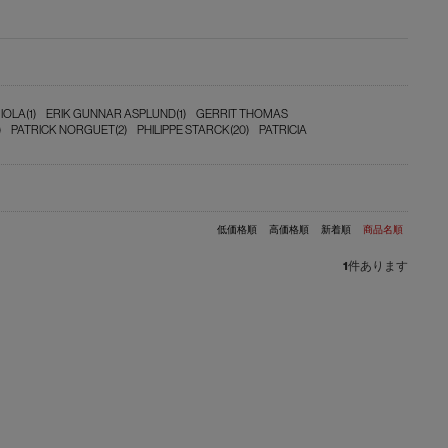
IOLA(1)
ERIK GUNNAR ASPLUND(1)
GERRIT THOMAS
)
PATRICK NORGUET(2)
PHILIPPE STARCK(20)
PATRICIA
低価格順
高価格順
新着順
商品名順
1
件あります