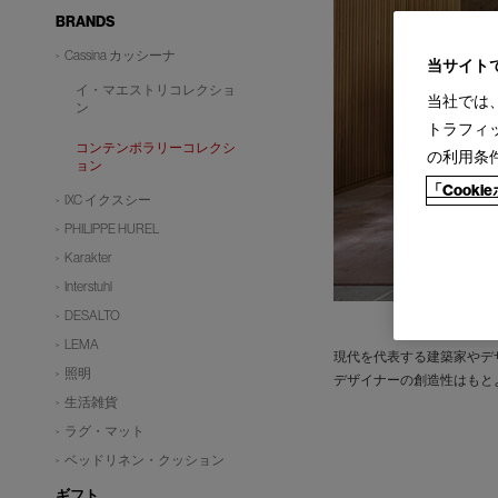
BRANDS
Cassina カッシーナ
当サイト
イ・マエストリコレクショ
当社では
ン
トラフィ
コンテンポラリーコレクシ
の利用条
ョン
「Cook
IXC イクスシー
PHILIPPE HUREL
Karakter
Interstuhl
DESALTO
LEMA
現代を代表する建築家やデ
照明
デザイナーの創造性はもと
生活雑貨
ラグ・マット
ベッドリネン・クッション
ギフト