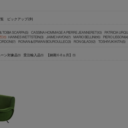
一覧
ピックアップ2列
& TOBIA SCARPA(5)
CASSINA HOMMAGE A PIERRE JEANNERET(10)
PATRICIA URQU
O(1)
HANNES WETTSTEIN(3)
JAIME HAYON(7)
MARIO BELLINI(16)
PIERO LISSONI(4
RDONI(7)
RONAN＆ERWAN BOUROULLEC(3)
RON GILAD(12)
TOSHIYUKI KITA(5)
ーン対象品(1)
受注輸入品(1)
【納期 6-8ヵ月】(1)