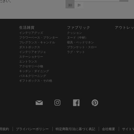
ださい。
30
31
生活雑貨
ファブリック
アウトレ
インテリアグッズ
クッション
フラワーベース・プランター
ヌード（中材）
フレグランス・キャンドル
寝具・ベッドリネン
ダストボックス
ブランケット・スロー
インテリアオブジェ
ラグ・マット
ステーショナリー
エントランス
アクセサリー小物
キッチン・ダイニング
バス＆クリーニング
ギフトボックス・その他
用規約
プライバシーポリシー
特定商取引法に基づく表記
会社概要
サイト