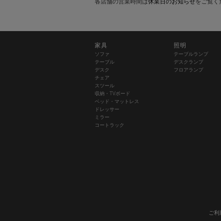
各店舗の営業時間は
休業日のお知らせ
をご覧く
家具
照明
ソファ
テーブルランプ
テーブル
デスクランプ
デスク
フロアランプ
チェア
スツール
収納・TVボード
ベッド・マットレス
ドレッサー
ミラー
コートラック
ご利