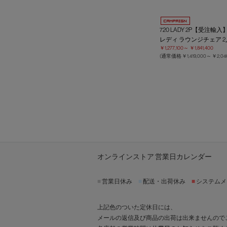
720 LADY 2P【受注輸入
レディ ラウンジチェア 
￥1,277,100～
￥1,841,400
(通常価格
￥1,419,000～
￥2,04
オンラインストア 営業日カレンダー
■
営業日休み
■
配送・出荷休み
■
システムメ
上記色のついた定休日には、
メールの返信及び商品の出荷は出来ませんので