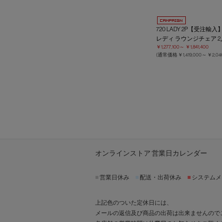
720 LADY 2P【受注輸入
レディ ラウンジチェア 
￥1,277,100～
￥1,841,400
(通常価格
￥1,419,000～
￥2,04
オンラインストア 営業日カレンダー
■
営業日休み
■
配送・出荷休み
■
システムメ
上記色のついた定休日には、
メールの返信及び商品の出荷は出来ませんので