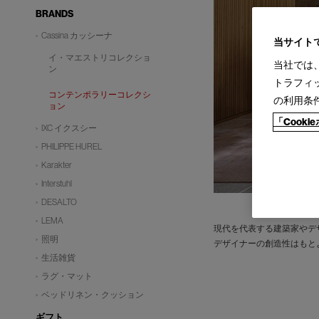
BRANDS
Cassina カッシーナ
当サイト
イ・マエストリコレクショ
当社では
ン
トラフィ
コンテンポラリーコレクシ
の利用条
ョン
「Cook
IXC イクスシー
PHILIPPE HUREL
Karakter
Interstuhl
DESALTO
LEMA
現代を代表する建築家やデ
照明
デザイナーの創造性はもと
生活雑貨
ラグ・マット
ベッドリネン・クッション
ギフト