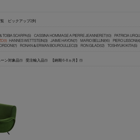
一覧
ピックアップ2列
& TOBIA SCARPA(5)
CASSINA HOMMAGE A PIERRE JEANNERET(10)
PATRICIA URQU
O(1)
HANNES WETTSTEIN(3)
JAIME HAYON(7)
MARIO BELLINI(16)
PIERO LISSONI(4
RDONI(7)
RONAN＆ERWAN BOUROULLEC(3)
RON GILAD(12)
TOSHIYUKI KITA(5)
ーン対象品(1)
受注輸入品(1)
【納期 6-8ヵ月】(1)