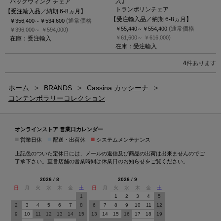
入】
バックウィング チェア
トランポリンチェア
【受注輸入品／納期 6-8ヵ月】
【受注輸入品／納期 6-8ヵ月】
(通常価格
￥356,400～
￥534,600
(通常価格
￥55,440～
￥554,400
)
￥396,000～
￥594,000
)
￥61,600～
￥616,000
在庫：受注輸入
在庫：受注輸入
4
件あります
ホーム
>
BRANDS
>
Cassina カッシーナ
>
コンテンポラリーコレクション
オンラインストア 営業日カレンダー
■
■
■
営業日休
配送・出荷休
システムメンテナンス
上記色のついた定休日には、メールの返信及び商品の出荷は出来ませんのでご
了承下さい。直営店舗の営業時間は
休業日のお知らせ
をご覧ください。
2026 / 8
2026 / 9
日
月
火
水
木
金
土
日
月
火
水
木
金
土
1
1
2
3
4
5
2
3
4
5
6
7
8
6
7
8
9
10
11
12
9
10
11
12
13
14
15
13
14
15
16
17
18
19