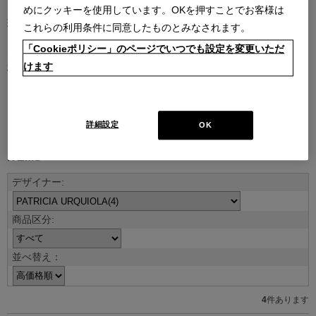
めにクッキーを使用しています。OKを押すことでお客様は
現代を代表する建築家やデザイナーとのコラボレーションによるコ
これらの利用条件に同意したものとみなされます。
レクション。
「Cookieポリシー」のページでいつでも設定を変更いただ
デザイナーの創造性はもとより、そのデザインを支える職人技や素
けます
材のクオリティがなければ、決して実現しないラインナップです。
デザイナー紹介を見る
詳細設定
OK
ITEMS
並べ替え：
4
件あります