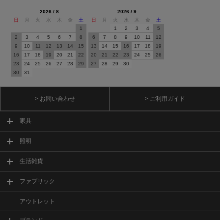
2026 / 8
2026 / 9
日
月
火
水
木
金
土
日
月
火
水
木
金
土
1
1
2
3
4
5
2
3
4
5
6
7
8
6
7
8
9
10
11
12
9
10
11
12
13
14
15
13
14
15
16
17
18
19
16
17
18
19
20
21
22
20
21
22
23
24
25
26
23
24
25
26
27
28
29
27
28
29
30
30
31
> お問い合わせ
> ご利用ガイド
家具
照明
生活雑貨
ファブリック
アウトレット