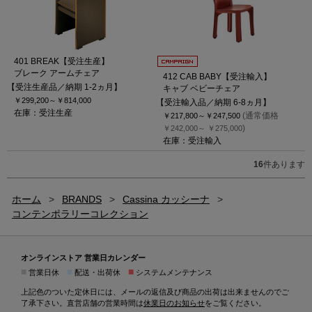
401 BREAK【受注生産】
ブレーク アームチェア
412 CAB BABY【受注輸入】
【受注生産品／納期 1-2ヵ月】
キャブ ベビーチェア
￥299,200～
￥814,000
【受注輸入品／納期 6-8ヵ月】
在庫：受注生産
(通常価格
￥217,800～
￥247,500
)
￥242,000～
￥275,000
在庫：受注輸入
16
件あります
ホーム
>
BRANDS
>
Cassina カッシーナ
>
コンテンポラリーコレクション
オンラインストア 営業日カレンダー
■
■
■
営業日休
配送・出荷休
システムメンテナンス
上記色のついた定休日には、メールの返信及び商品の出荷は出来ませんのでご
了承下さい。直営店舗の営業時間は
休業日のお知らせ
をご覧ください。