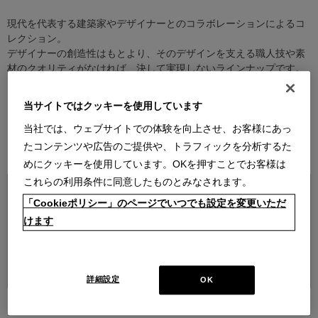
現代を代表する建築家やデザイナーとのコラボレーションによるコ
レクション。
デザイナーの創造性はもとより、そのデザインを支える職人技や素
材のクオリティがなければ、決して実現しないラインナップです。
デザイナー紹介を見る
当サイトではクッキーを使用しています
当社では、ウェブサイトでの体験を向上させ、お客様にあっ
たコンテンツや広告のご提供や、トラフィックを分析するた
ITEMS
めにクッキーを使用しています。OKを押すことでお客様は
これらの利用条件に同意したものとみなされます。
「Cookieポリシー」のページでいつでも設定を変更いただ
けます
並べ替え：
詳細設定
OK
16
件あります