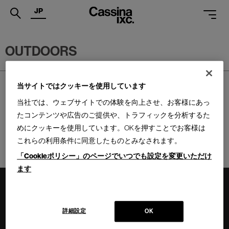
JP
.
OUTDOORS
PRODUCTS
SERVICES
ホーム
>
PRODUCTS
>
アウトドア
当サイトではクッキーを使用しています
当社では、ウェブサイトでの体験を向上させ、お客様にあっ
PROJECTS
たコンテンツや広告のご提供や、トラフィックを分析するた
MAGAZINE
めにクッキーを使用しています。OKを押すことでお客様は
これらの利用条件に同意したものとみなされます。
SUPPORT
「Cookieポリシー」のページでいつでも設定を変更いただけ
SHOPS
ます
CATALOGUES
PROFESSIONAL
詳細設定
OK
ONLINE STORE
お問合せ