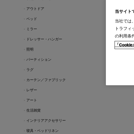
アウトドア
当サイト
ベッド
当社では
トラフィ
ミラー
の利用条
ドレッサー・ハンガー
「Cook
照明
パーティション
ラグ
カーテン／ファブリック
レザー
アート
生活雑貨
インテリアアクセサリー
寝具・ベッドリネン